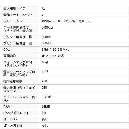
最大用紙サイズ
A3
動作モード・ESC/P
○
プリント方式
半導体レーザー+乾式電子写真方式
データ処理解像度
2400dpi
（含・相当、最大値）
プリント解像度・横
600dpi
プリント解像度・縦
600dpi
CPU
64bit RISC 288MHz
両面印刷
オプション対応
ウォームアップ時間
10秒
（スタンバイ時）
最大ウォームアップ時
12秒
間（電源投入時）
標準給紙枚数
450
最大排紙枚数（フェイ
250
スダウン）
エミュレーション（内
ESC/P
蔵）
RAM
16MB
RAM拡張スロット
1個
I/F・USB
あり
I/F・パラレル
なし