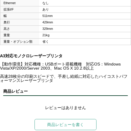
Ethernet
なし
拡張I/F
あり
幅
511mm
奥行
429mm
高さ
329mm
重量
21kg
重量・オプション類
省く
A3対応モノクロレーザープリンタ
【動作環境】対応機種：USBポート搭載機種 対応OS：Windows
Vista/XP/2000/Server 2003、Mac OS X 10.2.8以上
高速28枚分の印刷スピードで、手差し給紙に対応したハイコストパフ
ォーマンスレーザープリンタ
商品レビュー
レビューはありません
商品レビューを書く