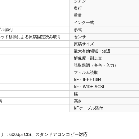
シアン
奥行
重量
インク一式
ブル添付
形式
ヘッド移動による原稿固定読み取り
センサ
原稿サイズ
最大有効領域・短辺
解像度・副走査
読取階調（各色・入力）
フィルム読取
I/F・IEEE1394
I/F・WIDE-SCSI
幅
満
高さ
I/Fケーブル添付
ナ：600dpi CIS、スタンドアロンコピー対応