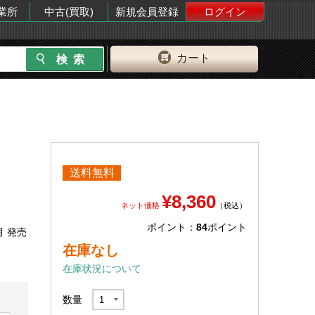
業所
中古(買取)
新規会員登録
ログイン
カート
送料無料
¥8,360
ネット価格
（税込）
ポイント：
84
ポイント
月 発売
在庫なし
在庫状況について
数量