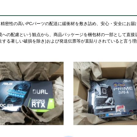
精密性の高いPCパーツの配送に緩衝材を敷き詰め、安心・安全にお届
境への配慮という観点から、商品パッケージを梱包材の一部として直接
生する著しい破損を除き)および発送伝票等が直貼りされていると言う