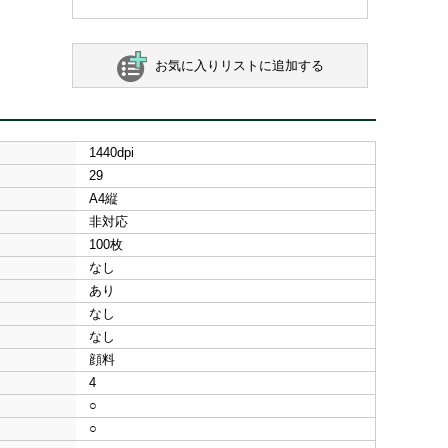
お気に入りリストに追加する
1440dpi
29
A4縦
非対応
100枚
なし
あり
なし
なし
顔料
4
○
○