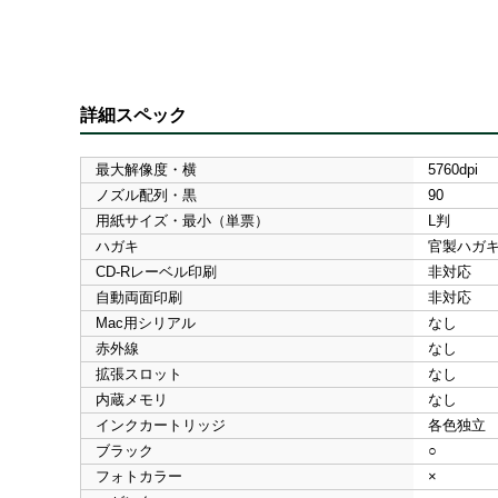
詳細スペック
最大解像度・横
5760dpi
ノズル配列・黒
90
用紙サイズ・最小（単票）
L判
ハガキ
官製ハガ
CD-Rレーベル印刷
非対応
自動両面印刷
非対応
Mac用シリアル
なし
赤外線
なし
拡張スロット
なし
内蔵メモリ
なし
インクカートリッジ
各色独立
ブラック
○
フォトカラー
×