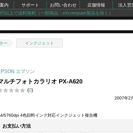
案内
サポート
お問い合わせ
店舗情報
法人営
00円以上で送料無料（一部商品・eXcomputer製品を除く）
ター
インクジェット
EPSON エプソン
マルチフォトカラリオ PX-A620
(
0
)
2007年2
A4/5760dpi 4色顔料インク対応インクジェット複合機
お支払い方法