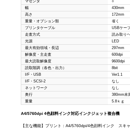
マゼンタ
○
幅
430mm
高さ
172mm
重量・オプション類
省く
プリンタケーブル
USBケー
走査方式
読み取り
光源
LED
最大有効領域・長辺
297mm
解像度・主走査
600dpi
最大読取解像度
9600dpi
読取階調（各色・出力）
8bit
I/F・USB
Ver1.1
I/F・SCSI-2
なし
ネットワーク
なし
奥行
380mm未
重量
5.8ｋｇ
A4/5760dpi 4色顔料インク対応インクジェット複合機
【主な機能】プリント：A4/5760dpi/4色顔料インク スキャ