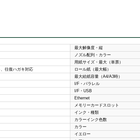
最大解像度・縦
ノズル配列・カラー
用紙サイズ・最大（単票）
キ、往復ハガキ対応
ロール紙（最大幅）
最大給紙容量（A4/A3時）
I/F・パラレル
I/F・USB
Ethernet
メモリーカードスロット
インク・種類
カラーインク色数
カラー
イエロー