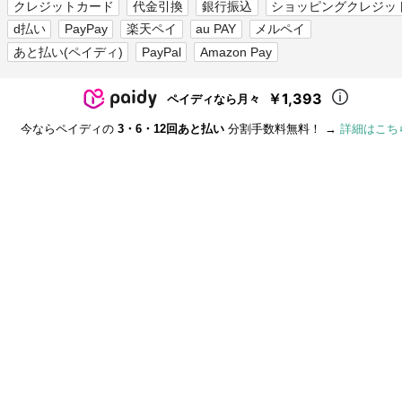
クレジットカード
代金引換
銀行振込
ショッピングクレジッ
d払い
PayPay
楽天ペイ
au PAY
メルペイ
あと払い(ペイディ)
PayPal
Amazon Pay
￥1,393
ペイディなら月々
今ならペイディの
3・6・12回あと払い
分割手数料無料！ →
詳細はこち