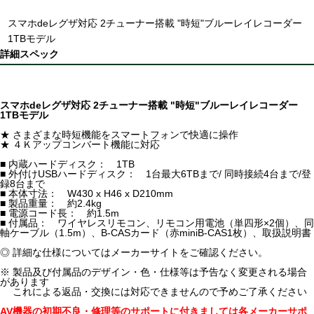
スマホdeレグザ対応 2チューナー搭載 "時短"ブルーレイレコーダー
1TBモデル
詳細スペック
スマホdeレグザ対応 2チューナー搭載 "時短"ブルーレイレコーダー
1TBモデル
★ さまざまな時短機能をスマートフォンで快適に操作
★ ４Ｋアップコンバート機能に対応
■ 内蔵ハードディスク： 1TB
■ 外付けUSBハードディスク： 1台最大6TBまで/ 同時接続4台まで/登
録8台まで
■ 本体寸法： W430 x H46 x D210mm
■ 製品重量： 約2.4kg
■ 電源コード長： 約1.5m
■ 付属品： ワイヤレスリモコン、リモコン用電池（単四形×2個）、同
軸ケーブル（1.5m）、B-CASカード（赤miniB-CAS1枚）、取扱説明書
◎ 詳細な仕様についてはメーカーサイトをご確認ください。
※ 製品及び付属品のデザイン・色・仕様等は予告なく変更される場合
があります
これによる返品・交換には対応できませんので予めご了承ください
AV機器の初期不良・修理等のサポートに付きましては各メーカーサポ