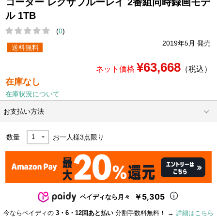
コーダー レグザブルーレイ 2番組同時録画モデ
ル 1TB
(
0
)
2019年5月 発売
送料無料
¥63,668
ネット価格
（税込）
在庫なし
在庫状況について
お支払い方法
数量
お一人様
3
点限り
￥5,305
ペイディなら月々
今ならペイディの
3・6・12回あと払い
分割手数料無料！ →
詳細はこちら