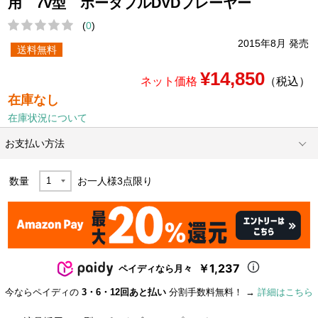
用 7v型 ポータブルDVDプレーヤー
(
0
)
2015年8月 発売
送料無料
¥14,850
ネット価格
（税込）
在庫なし
在庫状況について
お支払い方法
数量
お一人様
3
点限り
￥1,237
ペイディなら月々
今ならペイディの
3・6・12回あと払い
分割手数料無料！ →
詳細はこちら