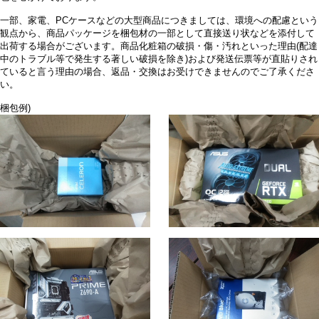
一部、家電、PCケースなどの大型商品につきましては、環境への配慮という
観点から、商品パッケージを梱包材の一部として直接送り状などを添付して
出荷する場合がございます。商品化粧箱の破損・傷・汚れといった理由(配達
中のトラブル等で発生する著しい破損を除き)および発送伝票等が直貼りされ
ていると言う理由の場合、返品・交換はお受けできませんのでご了承くださ
い。
梱包例)