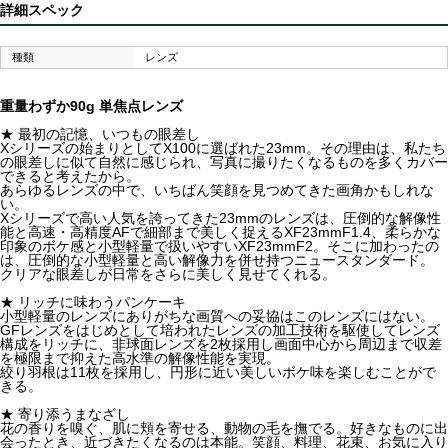
詳細スペック
種類
レンズ
重量わずか90g 単焦点レンズ
★ 最初の記憶、いつもの眼差し
Xシリーズの始まりとしてX100に選ばれた23mm。その理由は、私たち
の眼差しに似て自然に感じられ、写真に撮りたくなるものを多くカバー
できると考えたから。
あらゆるレンズの中で、いちばん笑顔を見つめてきた画角かもしれな
い。
Xシリーズで高い人気を誇ってきた23mmのレンズは、圧倒的な解像性
能と高速・高精度AFで細部まで美しく捉えるXF23mmF1.4、柔らかな
印象のボケ感と小型軽量で扱いやすいXF23mmF2。そこに加わったの
は、圧倒的な小型軽量と高い解像力を併せ持つニュースタンダード。
クリアな眼差しが日常をさらに美しく見せてくれる。
★ リッチに味わうパンケーキ
小型軽量のレンズにありがちな画質への妥協はこのレンズにはない。
GFレンズをはじめとして培われたレンズの加工技術を駆使してレンズ
構成をリッチに、非球面レンズを2枚採用し画面中心から周辺まで収差
を極限まで抑えた高水準の解像性能を実現。
絞り羽根は11枚を採用し、円形に近い美しいボケ味を楽しむことがで
きる。
★ 寄り添うまなざし
花の香りを嗅ぐ、肌に頬を寄せる、動物の毛を撫でる。好きなものに出
会ったとき、近づきたくなるのは本能。笑顔、料理、花束、お気に入り