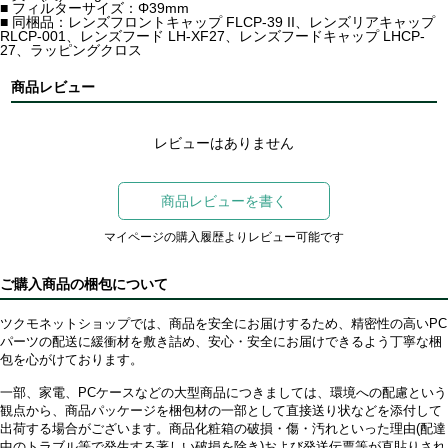
■ フィルターサイズ：Φ39mm
■ 同梱品：レンズフロントキャップ FLCP-39 II、レンズリアキャップ
RLCP-001、レンズフード LH-XF27、レンズフードキャップ LHCP-
27、ラッピングクロス
商品レビュー
レビューはありません
商品レビューを書く
マイページの購入履歴よりレビュー可能です
ご購入商品の梱包について
ツクモネットショップでは、商品を安全にお届けするため、精密性の高いPC
パーツの配送に緩衝材を敷き詰め、安心・安全にお届けできるよう丁寧な梱
包を心がけております。
一部、家電、PCケースなどの大型商品につきましては、環境への配慮という
観点から、商品パッケージを梱包材の一部として直接送り状などを添付して
出荷する場合がございます。商品化粧箱の破損・傷・汚れといった理由(配達
中のトラブル等で発生する著しい破損を除き)および発送伝票等が直貼りされ