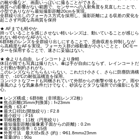
の靴や服など、画面いっぱいに撮ることができる。
画質への影響がない範囲で、センサーへの入射角度を見直したことで、
小型でありながら最短撮影距離20cmを実現。
全群繰り出しのフォーカス方式を採用し、撮影距離による収差の変化を
起こさず均質な高画質を保持
★ AFまでも軽やか
持っていることを感じさせない軽いレンズは、動いていることが感じら
れない軽やかなAFがいい。
6群8枚のレンズを全群繰り出しにすることで、歪曲収差を抑制しなが
ら高精度なAFを実現。フォーカス群の移動量が小さいことと、DCモー
ターを採用することで、速さに妥協はない。
★ 傘よりも自由、レインコートより身軽
休日が雨でも写真は撮りたい。傘は手が自由にならず、レインコートだ
と行動が制約されがち。
このレンズならどちらもいらない。これだけ小さく、さらに防塵防滴構
造で、-10℃の耐低温構造を採用。
コンパクトなフードも同梱されていて外部からの衝撃や埃もケア。雨や
暴風のような気象条件だけでなく、砂浜などタフな場所での撮影にも安
心。
■ レンズ構成：6群8枚（非球面レンズ2枚）
■ 焦点距離(35mm判換算)：f=23mm
■ 画角：63.4°
■ 最大口径比(開放絞り)：F2.8
■ 最小絞り：F16
■ 羽根枚数：11枚（円形絞り）
■ 最短撮影距離(撮像素子面からの距離)：0.2m
■ 最大撮影倍率：0.15倍
■ 外形寸法 最大径x長さ (約)：Φ61.8mmx23mm
■ 質量(約)：90g