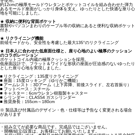
を使用。
約12cmの極厚モールドウレタンとポケットコイルを組み合わせた弾力
あるモールド座面がしっかり身体を支え、ゆったりとした快適な座り心
地を可能にしました。
★
収納に便利な背面ポケット
書類やパソコンまわりのケーブル等の収納にあると便利な収納ポケット
付き。
★
リクライニング機能
前傾モードから、安全性を考慮した最大135°のリクライニング
★
日本人に合わせた低座面仕様と、座り心地のよい極厚のクッション
のコラボレーション
ポケットコイル内蔵の極厚クッションを採用。
低座面設計で、フラット＆ワイドな形状の座面が圧迫感のないゆったり
とした座り心地を実現しました。
■ リクライニング：135度リクライニング
■ 座面：15度ロッキング（ゆりかご機能）
■ アームレスト：3Dアーム（上下昇降、前後スライド、左右首振り）
■ フットベース：スチール
■ キャスター：6cmウレタン樹脂製キャスター
■ シリンダー：CLASS4 ガスシリンダー
■ 推奨身長：155cm～180cm
※ 製品及び付属品のデザイン・色・仕様等は予告なく変更される場合
があります
---------------------------------------------------------------
・組み立てが必要な商品です。完成品ではございません。
・開梱/組立/設置は、お客様にてお願いいたします。