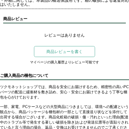
・外箱に関しては、本製品の輸送保護用です。箱の破損による返金対応
はいたしません。
---------------------------------------------------------------
商品レビュー
レビューはありません
商品レビューを書く
マイページの購入履歴よりレビュー可能です
ご購入商品の梱包について
ツクモネットショップでは、商品を安全にお届けするため、精密性の高いPC
パーツの配送に緩衝材を敷き詰め、安心・安全にお届けできるよう丁寧な梱
包を心がけております。
一部、家電、PCケースなどの大型商品につきましては、環境への配慮という
観点から、商品パッケージを梱包材の一部として直接送り状などを添付して
出荷する場合がございます。商品化粧箱の破損・傷・汚れといった理由(配達
中のトラブル等で発生する著しい破損を除き)および発送伝票等が直貼りされ
ていると言う理由の場合、返品・交換はお受けできませんのでご了承くださ