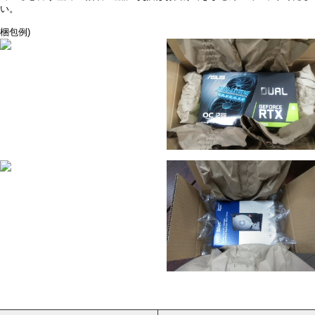
い。
梱包例)