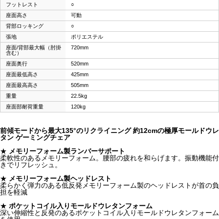
フットレスト
○
座面高さ
可動
背部ロッキング
○
張地
ポリエステル
座面/背部最大幅（肘掛
720mm
含む）
座面奥行
520mm
座面最低高さ
425mm
座面最高高さ
505mm
重量
22.5kg
座面部耐荷重量
120kg
前傾モードから最大135°のリクライニング 約12cmの極厚モールドウレ
タン ゲーミングチェア
★
メモリーフォーム製ランバーサポート
柔軟性のあるメモリーフォーム。腰部の疲れを和らげます。振動機能付
きでリフレッシュ。
★
メモリーフォーム製ヘッドレスト
柔らかく弾力のある低反発メモリーフォーム製のヘッドレストが首の負
担を軽減
★
ポケットコイル入りモールドウレタンフォーム
深い伸縮性と反発のあるポケットコイル入りモールドウレタンフォーム