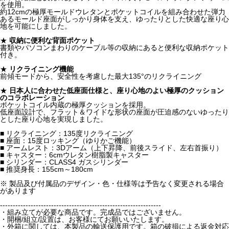
を使用。
約12cmの極厚モールドウレタンとポケットコイルを組み合わせた弾力
あるモールド座面がしっかり身体を支え、ゆったりとした快適な座り心
地を可能にしました。
★
収納に便利な背面ポケット
書類やパソコンまわりのケーブル等の収納にあると便利な収納ポケット
付き。
★
リクライニング機能
前傾モードから、安全性を考慮した最大135°のリクライニング
★
日本人に合わせた低座面仕様と、座り心地のよい極厚のクッション
のコラボレーション
ポケットコイル内蔵の極厚クッションを採用。
低座面設計で、フラット＆ワイドな形状の座面が圧迫感のないゆったり
とした座り心地を実現しました。
■ リクライニング：135度リクライニング
■ 座面：15度ロッキング（ゆりかご機能）
■ アームレスト：3Dアーム（上下昇降、前後スライド、左右首振り）
■ キャスター：6cmウレタン樹脂製キャスター
■ シリンダー：CLASS4 ガスシリンダー
■ 推奨身長：155cm～180cm
※ 製品及び付属品のデザイン・色・仕様等は予告なく変更される場合
があります
---------------------------------------------------------------
・組み立てが必要な商品です。完成品ではございません。
・開梱/組立/設置は、お客様にてお願いいたします。
・外箱に関しては、本製品の輸送保護用です。箱の破損による返金対応