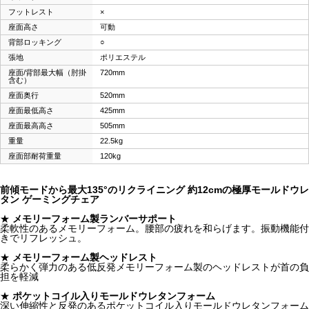
フットレスト
×
座面高さ
可動
背部ロッキング
○
張地
ポリエステル
座面/背部最大幅（肘掛
720mm
含む）
座面奥行
520mm
座面最低高さ
425mm
座面最高高さ
505mm
重量
22.5kg
座面部耐荷重量
120kg
前傾モードから最大135°のリクライニング 約12cmの極厚モールドウレ
タン ゲーミングチェア
★
メモリーフォーム製ランバーサポート
柔軟性のあるメモリーフォーム。腰部の疲れを和らげます。振動機能付
きでリフレッシュ。
★
メモリーフォーム製ヘッドレスト
柔らかく弾力のある低反発メモリーフォーム製のヘッドレストが首の負
担を軽減
★
ポケットコイル入りモールドウレタンフォーム
深い伸縮性と反発のあるポケットコイル入りモールドウレタンフォーム