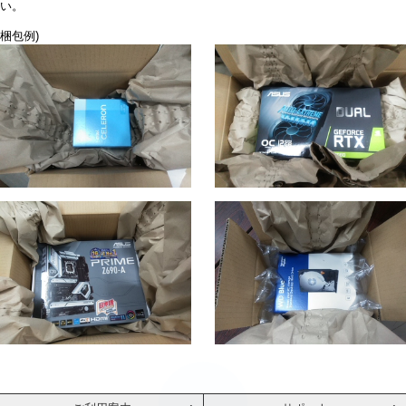
い。
梱包例)