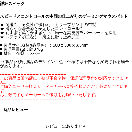
詳細スペック
スピードとコントロールの中間の仕上がりのゲーミングマウスパッド
★ 耐湿性、耐久性に優れた、カラープリントの布製
★ 滑らかな滑走感と安定したコントロール性
★ 硬すぎず柔らかすぎない、均一な高密度ラバーベースを採用
★ ステッチ加工なし、裏面に滑り止め加工
■ 製品サイズ(横/縦/厚さ）：500 x 500 x 3.5mm
■ 製品重量(g)：約370g
■ 材質：布製 ラバー
※ 製品及び付属品のデザイン・色・仕様等は予告なく変更される場合
があります。
---------------------------------------------
この商品は販売店にて初期不良交換・保証修理受付の対応ができませ
ん。
ご購入ユーザー様より、メーカーへ直接依頼いただく必要がございま
す。
お手数ですがメーカーへご依頼をお願いいたします。
---------------------------------------------
商品レビュー
レビューはありません