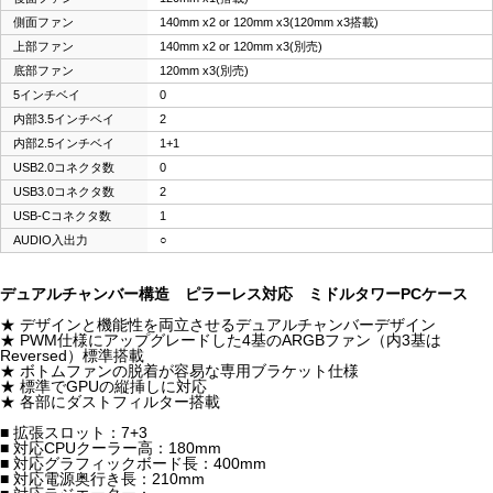
側面ファン
140mm x2 or 120mm x3(120mm x3搭載)
上部ファン
140mm x2 or 120mm x3(別売)
底部ファン
120mm x3(別売)
5インチベイ
0
内部3.5インチベイ
2
内部2.5インチベイ
1+1
USB2.0コネクタ数
0
USB3.0コネクタ数
2
USB-Cコネクタ数
1
AUDIO入出力
○
デュアルチャンバー構造 ピラーレス対応 ミドルタワーPCケース
★ デザインと機能性を両立させるデュアルチャンバーデザイン
★ PWM仕様にアップグレードした4基のARGBファン（内3基は
Reversed）標準搭載
★ ボトムファンの脱着が容易な専用ブラケット仕様
★ 標準でGPUの縦挿しに対応
★ 各部にダストフィルター搭載
■ 拡張スロット：7+3
■ 対応CPUクーラー高：180mm
■ 対応グラフィックボード長：400mm
■ 対応電源奥行き長：210mm