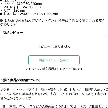
■ 対応ラジエーター：
・トップ：360/280/240mm
・M/Bサイド：240/120mm
・リア：120mm
■ 本体寸法：W300 x D415 x H400mm
※ 製品及び付属品のデザイン・色・仕様等は予告なく変更される場合
があります
商品レビュー
レビューはありません
商品レビューを書く
マイページの購入履歴よりレビュー可能です
ご購入商品の梱包について
ツクモネットショップでは、商品を安全にお届けするため、精密性の高いPC
パーツの配送に緩衝材を敷き詰め、安心・安全にお届けできるよう丁寧な梱
包を心がけております。
一部、家電、PCケースなどの大型商品につきましては、環境への配慮という