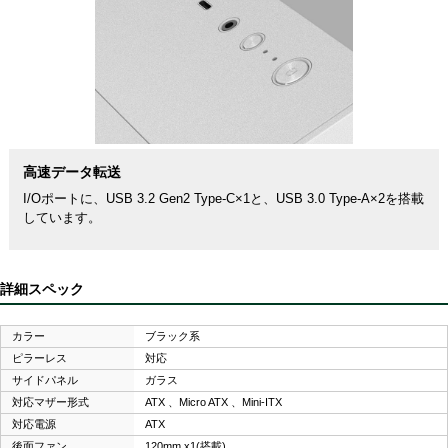
高速データ転送
I/Oポートに、USB 3.2 Gen2 Type-C×1と、USB 3.0 Type-A×2を搭載
しています。
詳細スペック
カラー
ブラック系
ピラーレス
対応
サイドパネル
ガラス
対応マザー形式
ATX 、Micro ATX 、Mini-ITX
対応電源
ATX
後面ファン
120mm x1(搭載)