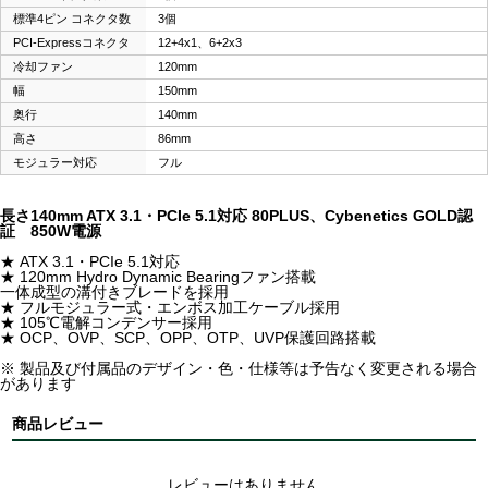
標準4ピン コネクタ数
3個
PCI-Expressコネクタ
12+4x1、6+2x3
冷却ファン
120mm
幅
150mm
奥行
140mm
高さ
86mm
モジュラー対応
フル
長さ140mm ATX 3.1・PCIe 5.1対応 80PLUS、Cybenetics GOLD認
証 850W電源
★ ATX 3.1・PCIe 5.1対応
★ 120mm Hydro Dynamic Bearingファン搭載
一体成型の溝付きブレードを採用
★ フルモジュラー式・エンボス加工ケーブル採用
★ 105℃電解コンデンサー採用
★ OCP、OVP、SCP、OPP、OTP、UVP保護回路搭載
※ 製品及び付属品のデザイン・色・仕様等は予告なく変更される場合
があります
商品レビュー
レビューはありません