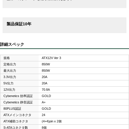
製品保証10年
詳細スペック
規格
ATX12V Ver 3
定格出力
850W
最大出力
850W
3.3V出力
20A
5V出力
20A
12V出力
70.8A
Cybenetics 効率認証
GOLD
Cybenetics 静音認証
A+
80PLUS認証
GOLD
ATXメインコネクタ
24
ATX補助コネクタ
(4+4)pin x 2個
S-ATAコネクタ数
8個