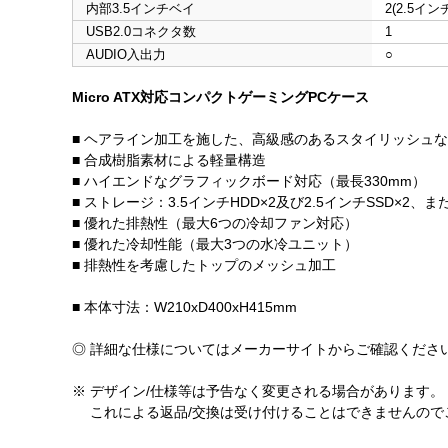
内部3.5インチベイ
2(2.5イン
USB2.0コネクタ数
1
AUDIO入出力
○
Micro ATX対応コンパクトゲーミングPCケース
■ ヘアライン加工を施した、高級感のあるスタイリッシュ
■ 合成樹脂素材による軽量構造
■ ハイエンドなグラフィックボード対応（最長330mm）
■ ストレージ：3.5インチHDD×2及び2.5インチSSD×2、また
■ 優れた排熱性（最大6つの冷却ファン対応）
■ 優れた冷却性能（最大3つの水冷ユニット）
■ 排熱性を考慮したトップのメッシュ加工
■ 本体寸法：W210xD400xH415mm
◎ 詳細な仕様についてはメーカーサイトからご確認くださ
※ デザイン/仕様等は予告なく変更される場合があります。
これによる返品/交換は受け付けることはできませんので