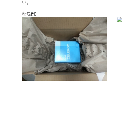
い。
梱包例)