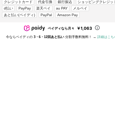
クレジットカード
代金引換
銀行振込
ショッピングクレジッ
d払い
PayPay
楽天ペイ
au PAY
メルペイ
あと払い(ペイディ)
PayPal
Amazon Pay
￥1,063
ペイディなら月々
今ならペイディの
3・6・12回あと払い
分割手数料無料！ →
詳細はこち