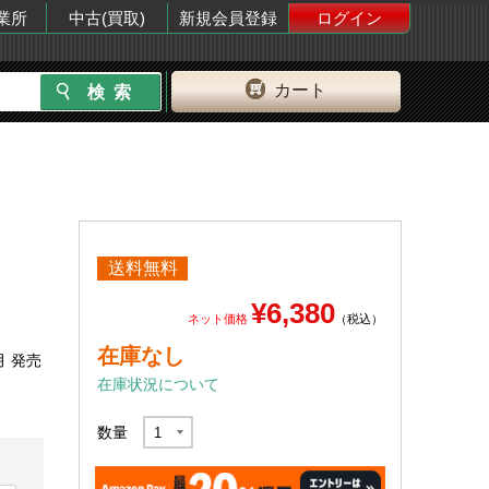
業所
中古(買取)
新規会員登録
ログイン
カート
送料無料
¥6,380
ネット価格
（税込）
在庫なし
月 発売
在庫状況について
数量