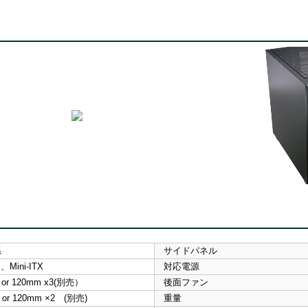
系
サイドパネル
 、Mini-ITX
対応電源
 or 120mm x3(別売）
後面ファン
 or 120mm ×2 (別売)
重量