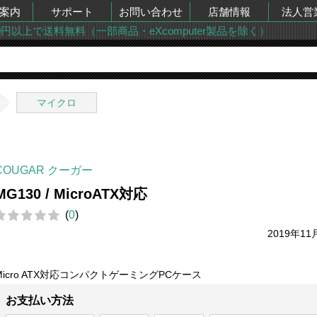
案内
サポート
お問い合わせ
店舗情報
法人営
00円以上で送料無料（一部商品・eXcomputer製品を除く）
マイクロ
COUGAR クーガー
MG130 / MicroATX対応
(
0
)
2019年11
Micro ATX対応コンパクトゲーミングPCケース
お支払い方法