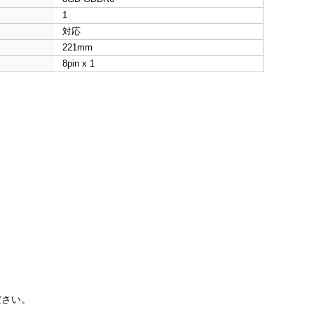
1
対応
221mm
8pin x 1
ださい。