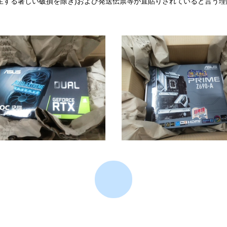
生する著しい破損を除き)および発送伝票等が直貼りされていると言う