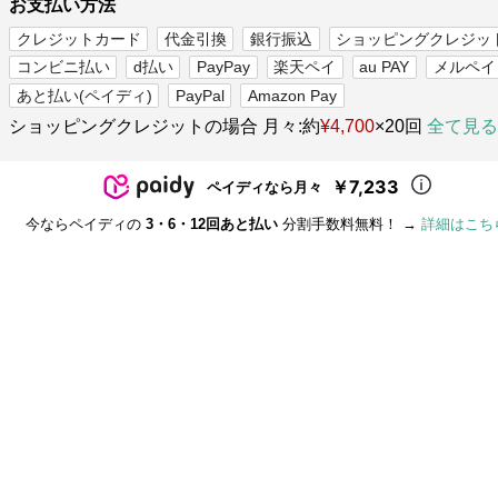
お支払い方法
クレジットカード
代金引換
銀行振込
ショッピングクレジッ
コンビニ払い
d払い
PayPay
楽天ペイ
au PAY
メルペイ
あと払い(ペイディ)
PayPal
Amazon Pay
ショッピングクレジットの場合 月々:約
¥4,700
×20回
全て見る
￥7,233
ペイディなら月々
今ならペイディの
3・6・12回あと払い
分割手数料無料！ →
詳細はこち