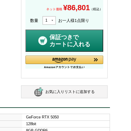
¥
86,801
ネット価格
（税込）
数量
お一人様
1
点限り
保証つきで
カートに入れる
お気に入りリストに追加する
GeForce RTX 5050
128bit
8GB GDDR6