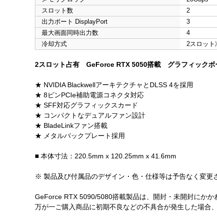
スロット数
2
出力ポート DisplayPort
3
最大画面同時出力数
4
冷却方式
2スロット
2スロット占有 GeForce RTX 5050搭載 グラフィック
★ NVIDIA BlackwellアーキテクチャとDLSS 4を採用
★ 8ピンPCIe補助電源コネクタ対応
★ SFF対応グラフィックスカード
★ コンパクトなデュアルファン設計
★ BladeLinkファン搭載
★ メタルバックプレート採用
■ 本体寸法：220.5mm x 120.25mm x 41.6mm
※ 製品及び付属品のデザイン・色・仕様等は予告なく変更
GeForce RTX 5090/5080搭載製品は、開封・未
万が一ご購入商品に初期不良などの不具合が発生した場合