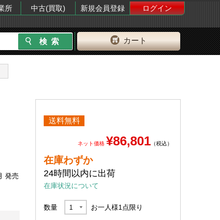
業所
中古(買取)
新規会員登録
ログイン
カート
送料無料
¥86,801
ネット価格
（税込）
在庫わずか
24時間以内に出荷
月 発売
在庫状況について
数量
お一人様
1
点限り