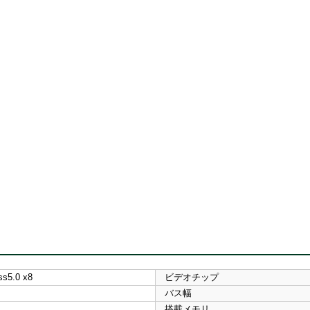
ss5.0 x8
ビデオチップ
バス幅
搭載メモリ