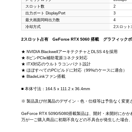
スロット数
2
出力ポート DisplayPort
3
最大画面同時出力数
4
冷却方式
2スロット
2スロット占有 GeForce RTX 5060 搭載 グラフィック
★ NVIDIA BlackwellアーキテクチャとDLSS 4を採用
★ 8ピンPCIe補助電源コネクタ対応
★ ITX対応のウルトラコンパクト設計
★ ほぼすべてのPCビルドに対応（99%のケースに適合）
★ BladeLinkファン搭載
■ 本体寸法：164.5 x 111.2 x 36.4mm
※ 製品及び付属品のデザイン・色・仕様等は予告なく変更
GeForce RTX 5090/5080搭載製品は、開封・未
万が一ご購入商品に初期不良などの不具合が発生した場合