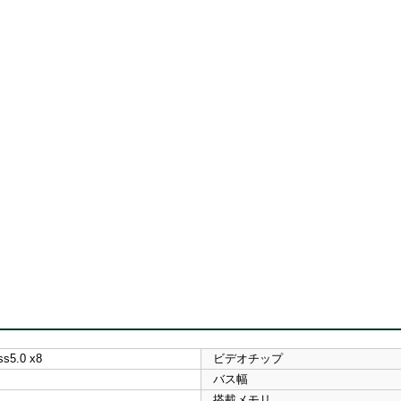
ss5.0 x8
ビデオチップ
バス幅
搭載メモリ