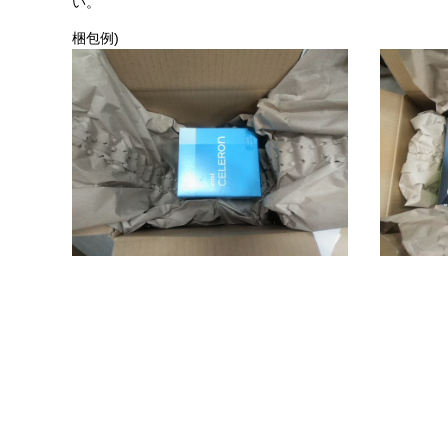
い。
梱包例)