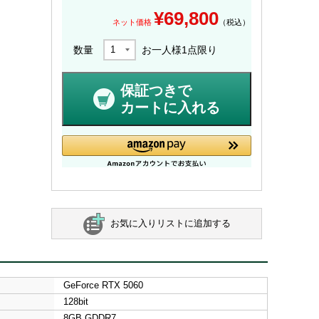
¥
69,800
ネット価格
（税込）
数量
お一人様
1
点限り
保証つきで
カートに入れる
お気に入りリストに追加する
GeForce RTX 5060
128bit
8GB GDDR7