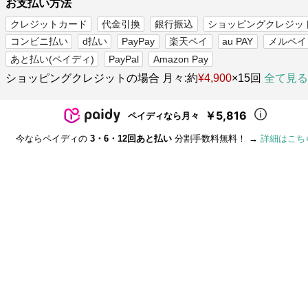
お支払い方法
クレジットカード
代金引換
銀行振込
ショッピングクレジッ
コンビニ払い
d払い
PayPay
楽天ペイ
au PAY
メルペイ
あと払い(ペイディ)
PayPal
Amazon Pay
ショッピングクレジットの場合 月々:約
¥4,900
×15回
全て見る
￥5,816
ペイディなら月々
今ならペイディの
3・6・12回あと払い
分割手数料無料！ →
詳細はこち