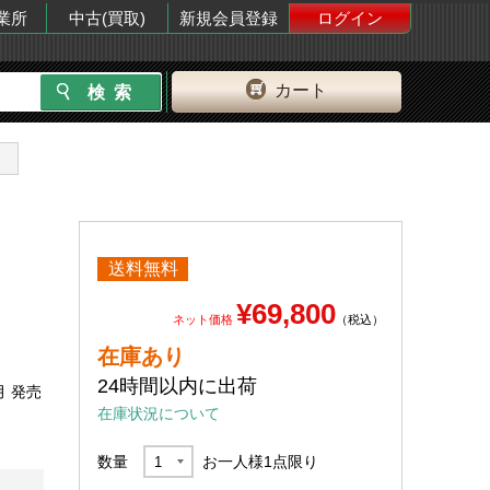
業所
中古(買取)
新規会員登録
ログイン
カート
送料無料
B
¥69,800
ネット価格
（税込）
在庫あり
24時間以内に出荷
月 発売
在庫状況について
数量
お一人様
1
点限り