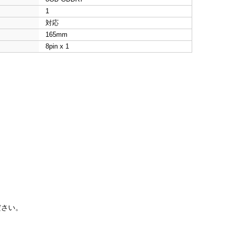
1
対応
165mm
8pin x 1
ださい。