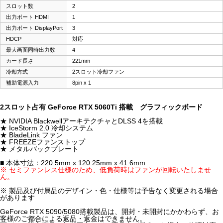
スロット数
2
出力ポート HDMI
1
出力ポート DisplayPort
3
HDCP
対応
最大画面同時出力数
4
カード長さ
221mm
冷却方式
2スロット冷却ファン
補助電源入力
8pin x 1
2スロット占有 GeForce RTX 5060Ti 搭載 グラフィックボード
★ NVIDIA BlackwellアーキテクチャとDLSS 4を搭載
★ IceStorm 2.0 冷却システム
★ BladeLink ファン
★ FREEZEファンストップ
★ メタルバックプレート
■ 本体寸法：220.5mm x 120.25mm x 41.6mm
※ セミファンレス仕様のため、低負荷時はファンが回転いたしませ
ん。
※ 製品及び付属品のデザイン・色・仕様等は予告なく変更される場合
があります
GeForce RTX 5090/5080搭載製品は、開封・未開封にかかわらず、お
客様のご都合による返品・返金はできません。