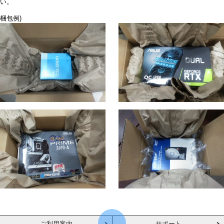
い。
梱包例)