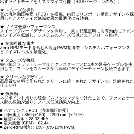
出すライトモードをカスタマイズ可能（RGBバージョンのみ）。
★ スムーズな操作
真の流体動圧軸受（FDB）を搭載、内部にリンボーン構造デザインを採
用したことでノイズ低減効果の最適化に有効的。
★ ノイズ低減パフォーマンス
スイープブレードデザインを採用し、高回転速度時にも有効的にファン
のノイズを低減し、システムのノイズ低減とエアフローを維持。
★ 制御可能な電力
Zero RPMモードを含む広範なPWM制御で、システムパフォーマンス
とノイズレベルを最適化。
★ スムーズな接続
短い統合フラットケーブルとクラスターごとに1本の延長ケーブルを使
用して、ファンをスムーズかつ簡単にデイジーチェーン接続できます
★ クリーンなデザイン
高品質な材料で作られたクリーンに統一されたデザインで、洗練された
仕上がり
★ 低振動
ネジポイント周りの統合ゴムブッシングをつけたことで、ファンとケー
ス間の振動が減り、ノイズ低減効果が向上。
■ ベアリング：FDB（流体動圧軸受）
■ 回転速度：350 (±150) - 2200 rpm (± 10%)
■ 騒音レベル：28.03 dbA
■ 最大風量 (CFM)：62.44
■ Zero-RPM機能：はい (0%-10% PWM)