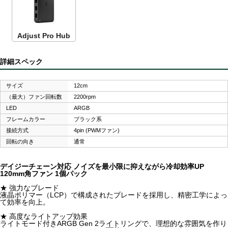
Adjust Pro Hub
詳細スペック
サイズ
12cm
（最大）ファン回転数
2200rpm
LED
ARGB
フレームカラー
ブラック系
接続方式
4pin (PWMファン)
回転の向き
通常
デイジーチェーン対応 ノイズを最小限に抑えながら冷却効率UP
120mm角ファン 1個パック
★ 強力なブレード
液晶ポリマー（LCP）で構成されたブレードを採用し、精密工学によっ
て効率を向上。
★ 高度なライトアップ効果
ライトモード付きARGB Gen 2ライトリングで、理想的な雰囲気を作り