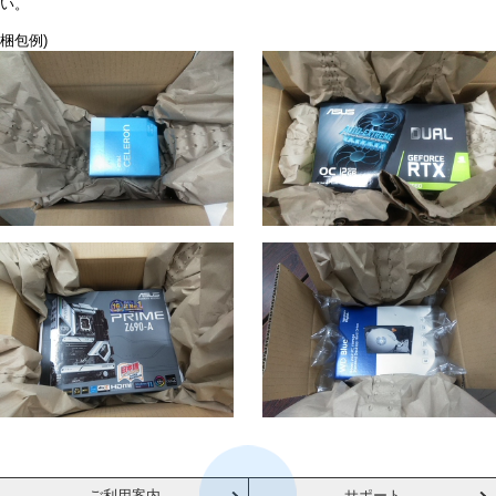
い。
梱包例)