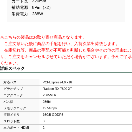
カード長
320mm
補助電源
8Pin（x2）
消費電力
288W
※こちらの製品はお取り寄せ商品となります。
ご注文頂いた後に商品の手配を行い、入荷次第出荷致します。
在庫切れ等、商品の手配が不可能と判断した場合やその他の理由によ
り、ご注文をキャンセルさせていただく場合がございます。予めご了承
ください。
詳細スペック
対応バス
PCI-Express4.0 x16
ビデオチップ
Radeon RX 7800 XT
コアクロック
2565MHz
バス幅
256bit
メモリクロック
19.5Gbps
搭載メモリ
16GB GDDR6
スロット数
3
出力ポート HDMI
2