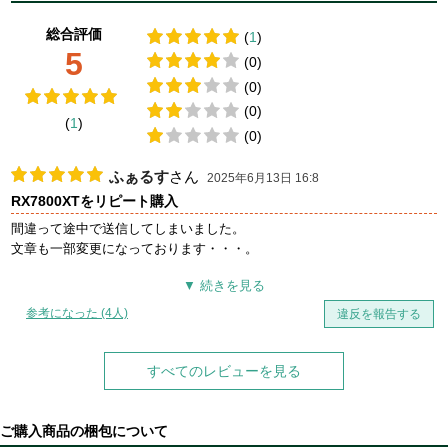
総合評価
(
1
)
5
(0)
(0)
(0)
(
1
)
(0)
ふぁるす
さん
2025年6月13日 16:8
RX7800XTをリピート購入
間違って途中で送信してしまいました。
文章も一部変更になっております・・・。
ここから本文です
参考になった (4人)
違反を報告する
↓↓↓↓↓↓
正確に言えば全く同じ商品ではないのですが、前回ＰＣを組んだときに
動作も安定し費用対効果も良いと持ったので今回も違うPCに同社のGPU
すべてのレビューを見る
を購入しました。
前回「PURE RX7800XT」を購入したときにも同じことを感じました
が、GPUの（大きさという意味で）存在感が半端なく、それだけでも所
ご購入商品の梱包について