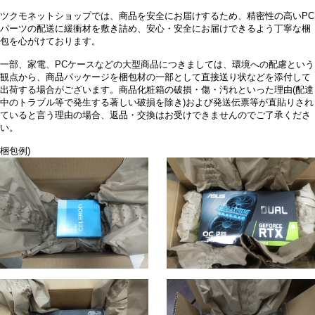
有力が満たされて購入した。
今まで使っていた「Pulse RX6600無印」から本機に変えたわけですが実
ツクモネットショップでは、商品を安全にお届けするため、精密性の高いPC
際ベンチマークやゲームプレイなどしましたところ、高負荷時でもファ
パーツの配送に緩衝材を敷き詰め、安心・安全にお届けできるよう丁寧な梱
包を心がけております。
ンが静かだったり、GPUの使用率など全然余裕が出て快適にプレイする
ことができました。同社の同じRX7800XTでこちらよりも安価な
一部、家電、PCケースなどの大型商品につきましては、環境への配慮という
「Pulse」にしようかとも悩みましたが、冷却性を考え本機を選択しまし
観点から、商品パッケージを梱包材の一部として直接送り状などを添付して
た。ちょっと割高になりますが結果、満足してます。
出荷する場合がございます。商品化粧箱の破損・傷・汚れといった理由(配達
中のトラブル等で発生する著しい破損を除き)および発送伝票等が直貼りされ
話は変わりますが、注文から商品の発送の時間の速さ、梱包の丁寧さだ
ていると言う理由の場合、返品・交換はお受けできませんのでご了承くださ
ったので今回も利用させていただきました。ありがとうございます！
い。
梱包例)