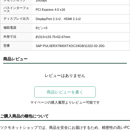
20Gbps
バスインターフェ
PCI Express 4.0 x16
ース
ディスプレイ出力
DisplayPort 2.1×2、HDMI 2.1×2
補助電源
8ピン×3
外形寸法
約313×133.75×52.67mm
型番
SAP-PULSERX7900XTXOC24GB/11322-02-20G
商品レビュー
レビューはありません
商品レビューを書く
マイページの購入履歴よりレビュー可能です
ご購入商品の梱包について
ツクモネットショップでは、商品を安全にお届けするため、精密性の高いPC