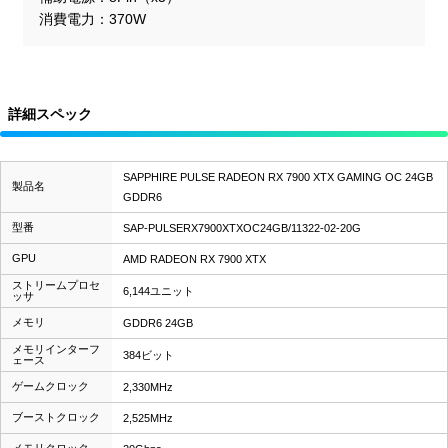
消費電力
370W
詳細スペック
SAPPHIRE PULSE RADEON RX 7900 XTX GAMING OC 24GB
製品名
GDDR6
型番
SAP-PULSERX7900XTXOC24GB/11322-02-20G
GPU
AMD RADEON RX 7900 XTX
ストリームプロセ
6,144ユニット
ッサ
メモリ
GDDR6 24GB
メモリインターフ
384ビット
ェース
ゲームクロック
2,330MHz
ブーストクロック
2,525MHz
メモリクロック