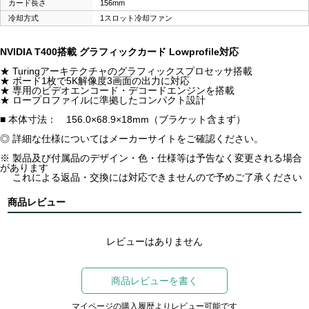
カード長さ
156mm
冷却方式
1スロット冷却ファン
NVIDIA T400搭載 グラフィックカード Lowprofile対応
★ Turingアーキテクチャのグラフィックスプロセッサ搭載
★ ボード1枚で5K解像度3画面の出力に対応
★ 専用のビデオエンコード・デコードエンジンを搭載
★ ロープロファイルに準拠したコンパクト設計
■ 本体寸法： 156.0×68.9×18mm（ブラケット含まず）
◎ 詳細な仕様についてはメーカーサイトをご確認ください。
※ 製品及び付属品のデザイン・色・仕様等は予告なく変更される場合
があります
これによる返品・交換には対応できませんので予めご了承ください
商品レビュー
レビューはありません
商品レビューを書く
マイページの購入履歴よりレビュー可能です