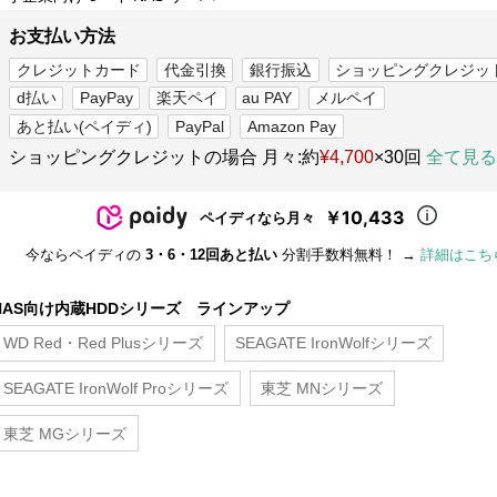
お支払い方法
クレジットカード
代金引換
銀行振込
ショッピングクレジッ
d払い
PayPay
楽天ペイ
au PAY
メルペイ
あと払い(ペイディ)
PayPal
Amazon Pay
ショッピングクレジットの場合 月々:約
¥4,700
×30回
全て見る
￥10,433
ペイディなら月々
今ならペイディの
3・6・12回あと払い
分割手数料無料！ →
詳細はこち
NAS向け内蔵HDDシリーズ ラインアップ
WD Red・Red Plusシリーズ
SEAGATE IronWolfシリーズ
SEAGATE IronWolf Proシリーズ
東芝 MNシリーズ
東芝 MGシリーズ