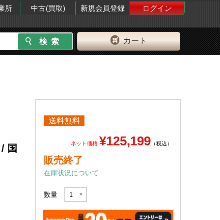
業所
中古(買取)
新規会員登録
ログイン
カート
送料無料
¥125,199
ネット価格
（税込）
/ 国
販売終了
在庫状況について
数量