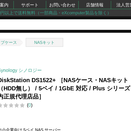
案内
サポート
お問い合わせ
店舗情報
法人営
00円以上で送料無料（一部商品・eXcomputer製品を除く）
イブケース
NASキット
Synology シノロジー
DiskStation DS1522+ ［NASケース・NASキット
（HDD無し） / 5ベイ / 1GbE 対応 / Plus シリーズ 
内正規代理店品］
(
0
)
中小企業向け 5ベイ NAS サーバー