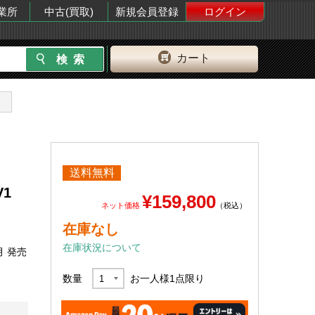
業所
中古(買取)
新規会員登録
ログイン
カート
送料無料
 V1
¥159,800
ネット価格
（税込）
在庫なし
在庫状況について
月 発売
数量
お一人様
1
点限り