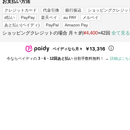
お支払い方法
クレジットカード
代金引換
銀行振込
ショッピングクレジッ
d払い
PayPay
楽天ペイ
au PAY
メルペイ
あと払い(ペイディ)
PayPal
Amazon Pay
ショッピングクレジットの場合 月々:約
¥4,400
×42回
全て見る
￥13,316
ペイディなら月々
今ならペイディの
3・6・12回あと払い
分割手数料無料！ →
詳細はこち