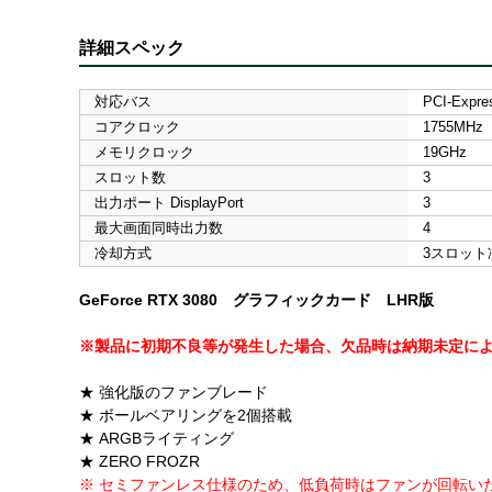
詳細スペック
対応バス
PCI-Expre
コアクロック
1755MHz
メモリクロック
19GHz
スロット数
3
出力ポート DisplayPort
3
最大画面同時出力数
4
冷却方式
3スロット
GeForce RTX 3080 グラフィックカード LHR版
※製品に初期不良等が発生した場合、欠品時は納期未定に
★ 強化版のファンブレード
★ ボールベアリングを2個搭載
★ ARGBライティング
★ ZERO FROZR
※ セミファンレス仕様のため、低負荷時はファンが回転い