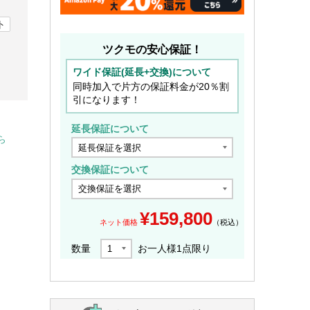
ト
ツクモの安心保証！
ワイド保証(延長+交換)について
同時加入で片方の保証料金が20％割
引になります！
延長保証について
ら
交換保証について
¥
159,800
ネット価格
（税込）
数量
お一人様
1
点限り