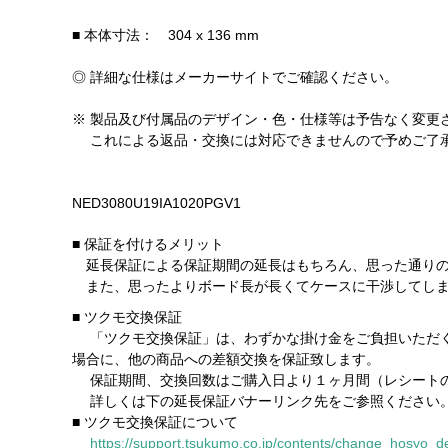
■ 本体寸法： 304 x 136 mm
◎ 詳細な仕様はメーカーサイトでご確認ください。
※ 製品及び付属品のデザイン・色・仕様等は予告なく変更
これによる返品・交換には対応できませんので予めご了
NED3080U19IA1020PGV1
■ 保証を付けるメリット
延長保証による保証期間の延長はもちろん、思った通りの
また、思ったよりボード長が長くてケースに干渉してしま
■ ツクモ交換保証
「ツクモ交換保証」は、わずかな掛け金をご負担いただく
場合に、他の商品への差額交換を保証致します。
保証期間、交換回数はご購入日より１ヶ月間（レシートの
詳しくは下の延長保証バナーリンク先をご参照ください
■ ツクモ交換保証について
https://support.tsukumo.co.jp/contents/change_hosyo_de