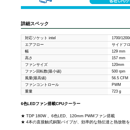
詳細スペック
対応ソケット intel
1700/1200
エアフロー
サイドフ
幅
129 mm
高さ
157 mm
ファンサイズ
120mm
ファン回転数(最小値)
500 rpm
風量(最高値)
56.5 CFM
ファンコントロール
PWM
重量
723 g
6色LEDファン搭載CPUクーラー
★ TDP 180W 、6色LED、120mm PWMファン搭載
★ 4本の直接触式銅製パイプが、効率的な熱伝達と熱放散