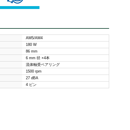
AM5/AM4
180 W
86 mm
6 mm 径 ×4本
流体軸受ベアリング
1500 rpm
27 dBA
4 ピン