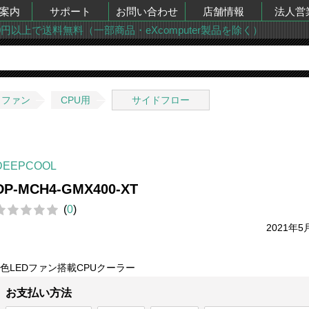
案内
サポート
お問い合わせ
店舗情報
法人営
00円以上で送料無料（一部商品・eXcomputer製品を除く）
・ファン
CPU用
サイドフロー
DEEPCOOL
DP-MCH4-GMX400-XT
(
0
)
2021年5
6色LEDファン搭載CPUクーラー
お支払い方法