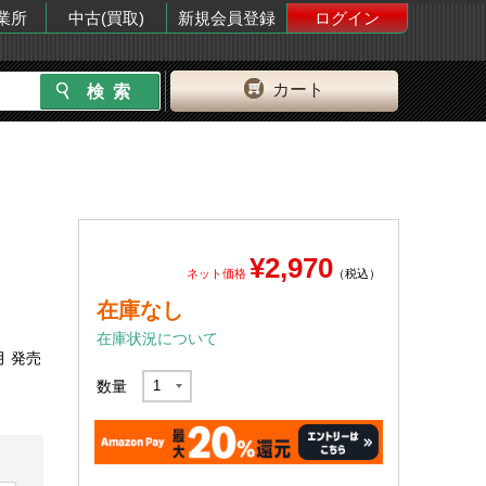
業所
中古(買取)
新規会員登録
ログイン
カート
¥2,970
ネット価格
（税込）
在庫なし
在庫状況について
月 発売
数量