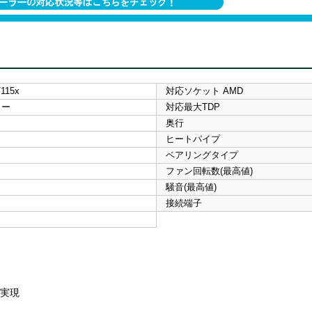
/115x
対応ソケット AMD
ロー
対応最大TDP
奥行
ヒートパイプ
ベアリングタイプ
ファン回転数(最高値)
騒音(最高値)
接続端子
を実現