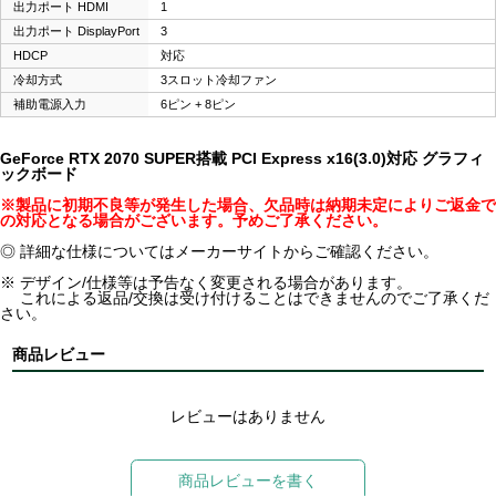
出力ポート HDMI
1
出力ポート DisplayPort
3
HDCP
対応
冷却方式
3スロット冷却ファン
補助電源入力
6ピン + 8ピン
GeForce RTX 2070 SUPER搭載 PCI Express x16(3.0)対応 グラフィ
ックボード
※製品に初期不良等が発生した場合、欠品時は納期未定によりご返金で
の対応となる場合がございます。予めご了承ください。
◎ 詳細な仕様についてはメーカーサイトからご確認ください。
※ デザイン/仕様等は予告なく変更される場合があります。
これによる返品/交換は受け付けることはできませんのでご了承くだ
さい。
商品レビュー
レビューはありません
商品レビューを書く