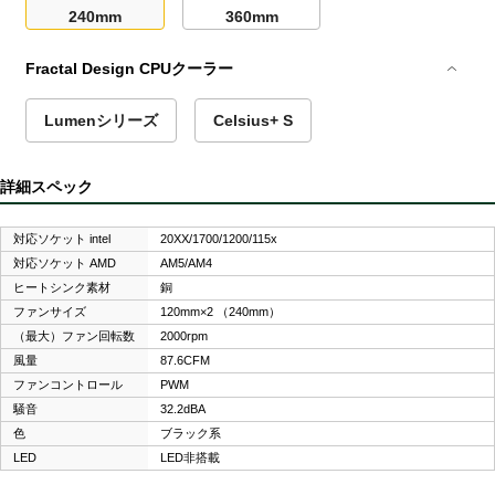
240mm
360mm
Fractal Design CPUクーラー
Lumenシリーズ
Celsius+ S
詳細スペック
対応ソケット intel
20XX/1700/1200/115x
対応ソケット AMD
AM5/AM4
ヒートシンク素材
銅
ファンサイズ
120mm×2 （240mm）
（最大）ファン回転数
2000rpm
風量
87.6CFM
ファンコントロール
PWM
騒音
32.2dBA
色
ブラック系
LED
LED非搭載