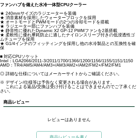
ファンハブを備えた水冷一体型CPUクーラー
★ 240mmサイズのラジエーターを装備
★ 消音素材を採用したウォーターブロックを採用
★ オートモードとPWMモードの2つの冷却モードを搭載
★ ラジエーター部にファンハブを装備
★ 静音性に優れたDynamic X2 GP-12 PWMファンを2基搭載
★ 柔軟性に優れ摩耗防止に適したナイロンスリーブ付きの低浸透性ゴ
ムチューブを採用
★ G1/4インチのフィッティングを採用し他の水冷製品との互換性を確
保
■ 対応CPUソケット
Intel：LGA2066/2011-3/2011/1700/1366/1200/1156/1155/1151/1150
AMD：TR4/AM5/AM4/AM3+/AM3/AM2+/AM2/FM2+/FM2/FM1
◎ 詳細な仕様についてはメーカーサイトからご確認ください。
※ デザイン/仕様等は予告なく変更される場合があります。
これによる返品/交換は受け付けることはできませんのでご了承くだ
さい。
商品レビュー
レビューはありません
商品レビューを書く