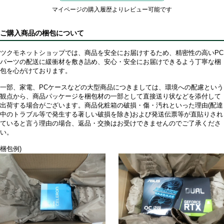
マイページの購入履歴よりレビュー可能です
ご購入商品の梱包について
ツクモネットショップでは、商品を安全にお届けするため、精密性の高いPC
パーツの配送に緩衝材を敷き詰め、安心・安全にお届けできるよう丁寧な梱
包を心がけております。
一部、家電、PCケースなどの大型商品につきましては、環境への配慮という
観点から、商品パッケージを梱包材の一部として直接送り状などを添付して
出荷する場合がございます。商品化粧箱の破損・傷・汚れといった理由(配達
中のトラブル等で発生する著しい破損を除き)および発送伝票等が直貼りされ
ていると言う理由の場合、返品・交換はお受けできませんのでご了承くださ
い。
梱包例)