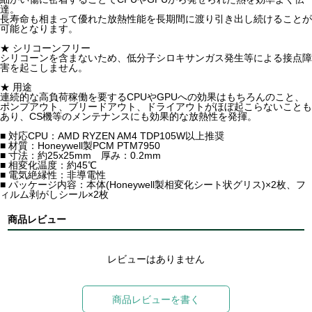
達。
長寿命も相まって優れた放熱性能を長期間に渡り引き出し続けることが
可能となります。
★ シリコーンフリー
シリコーンを含まないため、低分子シロキサンガス発生等による接点障
害を起こしません。
★ 用途
連続的な高負荷稼働を要するCPUやGPUへの効果はもちろんのこと、
ポンプアウト、ブリードアウト、ドライアウトがほぼ起こらないことも
あり、CS機等のメンテナンスにも効果的な放熱性を発揮。
■ 対応CPU：AMD RYZEN AM4 TDP105W以上推奨
■ 材質：Honeywell製PCM PTM7950
■ 寸法：約25x25mm 厚み：0.2mm
■ 相変化温度：約45℃
■ 電気絶縁性：非導電性
■ パッケージ内容：本体(Honeywell製相変化シート状グリス)×2枚、フ
ィルム剥がしシール×2枚
商品レビュー
レビューはありません
商品レビューを書く