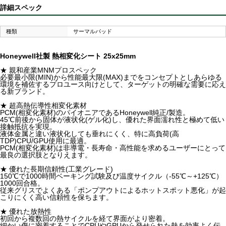
詳細スペック
種類
サーマルパッド
Honeywell社製 熱相変化シート 25x25mm
★ 親和産業MNMプロスペック
必要最小限(MIN)から性能最大限(MAX)までをコンセプトとしあらゆる
環境を補佐するプロユース向けとして、ターゲットの明確な需要に応え
る新ブランド。
★ 超高熱伝導性相変化素材
PCM(相変化素材)のパイオニアであるHoneywell純正/製造。
45℃前後から固体が液状化(ゲル化)し、優れた界面濡れ性と極めて低い
接触抵抗を実現。
液体金属と違い液状化しても垂れにくく、特に高負荷(高
TDP)CPU/GPU使用に最適。
PCM(相変化素材)は非導電・長寿命・高性能を求めるユーザーにとって
最良の選択肢となりえます。
★ 優れた長期信頼性(工業グレード)
150℃で1000時間ベーキング試験及び温度サイクル（-55℃～+125℃）
1000回合格。
従来グリスでよくある「ポンプアウトによるホットスポット悪化」が起
こりにくく高い信頼性を保ちます。
★ 優れた放熱性
初回から複数回の熱サイクルを経て界面がより密着。
細かい傷に密着することでCPUやGPUから発せられた熱を効率よく伝