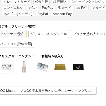
クレジットカード
代金引換
銀行振込
ショッピングクレジッ
コンビニ払い
d払い
PayPay
楽天ペイ
au PAY
メルペイ
あと払い(ペイディ)
PayPal
Amazon Pay
モデル：
クリーナー/塗布
クリーナー/塗布
グリスマスキングシール
プラチナ塗名人キッ
ネコメタル[液体金属]
グリスクリーニングシート 個包装 5枚入り
OC Master［プロOC清水貴裕氏とのコラボレーショングリス］