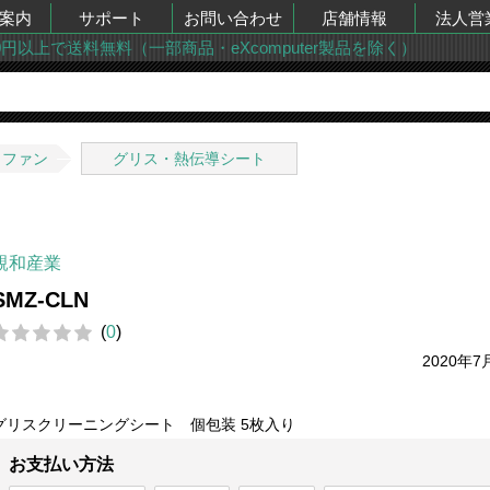
案内
サポート
お問い合わせ
店舗情報
法人営
00円以上で送料無料（一部商品・eXcomputer製品を除く）
・ファン
グリス・熱伝導シート
親和産業
SMZ-CLN
(
0
)
2020年7
グリスクリーニングシート 個包装 5枚入り
お支払い方法