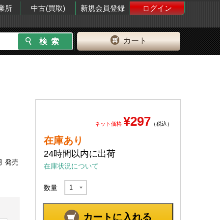
業所
中古(買取)
新規会員登録
ログイン
カート
¥297
ネット価格
（税込）
在庫あり
24時間以内に出荷
月 発売
在庫状況について
数量
カートに入れる