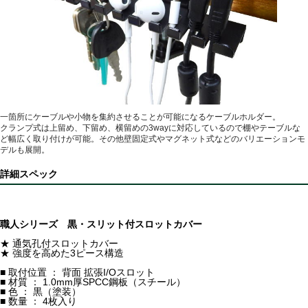
一箇所にケーブルや小物を集約させることが可能になるケーブルホルダー。
クランプ式は上留め、下留め、横留めの3wayに対応しているので棚やテーブルな
ど幅広く取り付けが可能。その他壁固定式やマグネット式などのバリエーションモ
デルも展開。
詳細スペック
職人シリーズ 黒・スリット付スロットカバー
★ 通気孔付スロットカバー
★ 強度を高めた3ピース構造
■ 取付位置 ： 背面 拡張I/Oスロット
■ 材質 ： 1.0mm厚SPCC鋼板（スチール）
■ 色 ： 黒（塗装）
■ 数量 ： 4枚入り