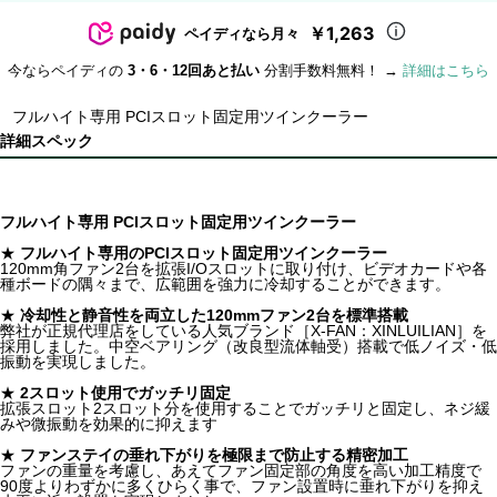
￥1,263
ペイディなら月々
今ならペイディの
3・6・12回あと払い
分割手数料無料！ →
詳細はこちら
フルハイト専用 PCIスロット固定用ツインクーラー
詳細スペック
フルハイト専用 PCIスロット固定用ツインクーラー
★
フルハイト専用のPCIスロット固定用ツインクーラー
120mm角ファン2台を拡張I/Oスロットに取り付け、ビデオカードや各
種ボードの隅々まで、広範囲を強力に冷却することができます。
★
冷却性と静音性を両立した120mmファン2台を標準搭載
弊社が正規代理店をしている人気ブランド［X-FAN：XINLUILIAN］を
採用しました。中空ベアリング（改良型流体軸受）搭載で低ノイズ・低
振動を実現しました。
★
2スロット使用でガッチリ固定
拡張スロット2スロット分を使用することでガッチリと固定し、ネジ緩
みや微振動を効果的に抑えます
★
ファンステイの垂れ下がりを極限まで防止する精密加工
ファンの重量を考慮し、あえてファン固定部の角度を高い加工精度で
90度よりわずかに多くひらく事で、ファン設置時に垂れ下がりを抑え