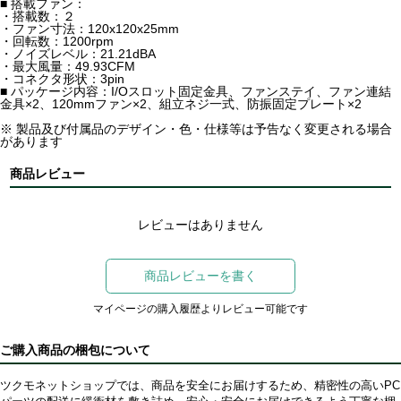
■ 搭載ファン：
・搭載数：２
・ファン寸法：120x120x25mm
・回転数：1200rpm
・ノイズレベル：21.21dBA
・最大風量：49.93CFM
・コネクタ形状：3pin
■ パッケージ内容：I/Oスロット固定金具、ファンステイ、ファン連結
金具×2、120mmファン×2、組立ネジ一式、防振固定プレート×2
※ 製品及び付属品のデザイン・色・仕様等は予告なく変更される場合
があります
商品レビュー
レビューはありません
商品レビューを書く
マイページの購入履歴よりレビュー可能です
ご購入商品の梱包について
ツクモネットショップでは、商品を安全にお届けするため、精密性の高いPC