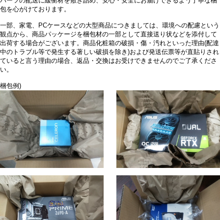
パーツの配送に緩衝材を敷き詰め、安心・安全にお届けできるよう丁寧な梱
包を心がけております。
一部、家電、PCケースなどの大型商品につきましては、環境への配慮という
観点から、商品パッケージを梱包材の一部として直接送り状などを添付して
出荷する場合がございます。商品化粧箱の破損・傷・汚れといった理由(配達
中のトラブル等で発生する著しい破損を除き)および発送伝票等が直貼りされ
ていると言う理由の場合、返品・交換はお受けできませんのでご了承くださ
い。
梱包例)