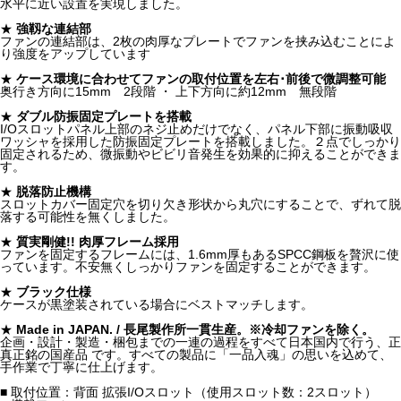
水平に近い設置を実現しました。
★
強靱な連結部
ファンの連結部は、2枚の肉厚なプレートでファンを挟み込むことによ
り強度をアップしています
★
ケース環境に合わせてファンの取付位置を左右･前後で微調整可能
奥行き方向に15mm 2段階 ・ 上下方向に約12mm 無段階
★
ダブル防振固定プレートを搭載
I/Oスロットパネル上部のネジ止めだけでなく、パネル下部に振動吸収
ワッシャを採用した防振固定プレートを搭載しました。２点でしっかり
固定されるため、微振動やビビリ音発生を効果的に抑えることができま
す。
★
脱落防止機構
スロットカバー固定穴を切り欠き形状から丸穴にすることで、ずれて脱
落する可能性を無くしました。
★
質実剛健!! 肉厚フレーム採用
ファンを固定するフレームには、1.6mm厚もあるSPCC鋼板を贅沢に使
っています。不安無くしっかりファンを固定することができます。
★
ブラック仕様
ケースが黒塗装されている場合にベストマッチします。
★
Made in JAPAN. / 長尾製作所一貫生産。※冷却ファンを除く。
企画・設計・製造・梱包までの一連の過程をすべて日本国内で行う、正
真正銘の国産品 です。すべての製品に「一品入魂」の思いを込めて、
手作業で丁寧に仕上げます。
■ 取付位置：背面 拡張I/Oスロット（使用スロット数：2スロット）