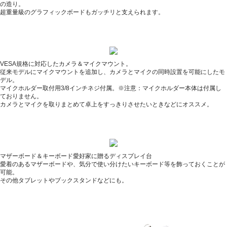
の造り。
超重量級のグラフィックボードもガッチリと支えられます。
VESA規格に対応したカメラ＆マイクマウント。
従来モデルにマイクマウントを追加し、カメラとマイクの同時設置を可能にしたモ
デル。
マイクホルダー取付用3/8インチネジ付属。※注意：マイクホルダー本体は付属し
ておりません。
カメラとマイクを取りまとめて卓上をすっきりさせたいときなどにオススメ。
マザーボード＆キーボード愛好家に贈るディスプレイ台
愛着のあるマザーボードや、気分で使い分けたいキーボード等を飾っておくことが
可能。
その他タブレットやブックスタンドなどにも。