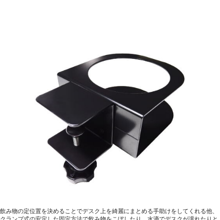
飲み物の定位置を決めることでデスク上を綺麗にまとめる手助けをしてくれる他、
クランプ式の安定した固定方法で飲み物をこぼしたり、水滴でデスクが濡れたりと