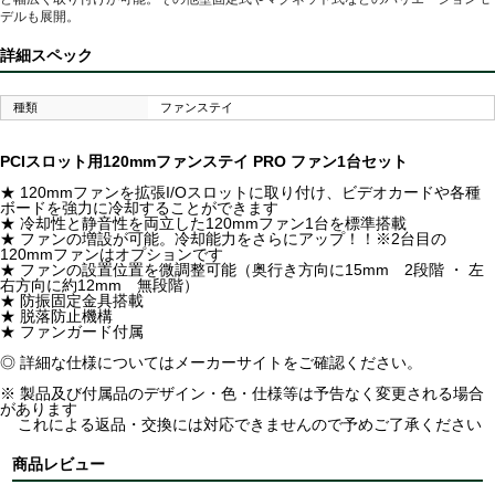
デルも展開。
詳細スペック
種類
ファンステイ
PCIスロット用120mmファンステイ PRO ファン1台セット
★ 120mmファンを拡張I/Oスロットに取り付け、ビデオカードや各種
ボードを強力に冷却することができます
★ 冷却性と静音性を両立した120mmファン1台を標準搭載
★ ファンの増設が可能。冷却能力をさらにアップ！！※2台目の
120mmファンはオプションです
★ ファンの設置位置を微調整可能（奥行き方向に15mm 2段階 ・ 左
右方向に約12mm 無段階）
★ 防振固定金具搭載
★ 脱落防止機構
★ ファンガード付属
◎ 詳細な仕様についてはメーカーサイトをご確認ください。
※ 製品及び付属品のデザイン・色・仕様等は予告なく変更される場合
があります
これによる返品・交換には対応できませんので予めご了承ください
商品レビュー