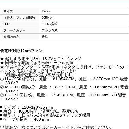
サイズ
12cm
（最大）ファン回転数
2050rpm
LED
LED非搭載
フレームカラー
ブラック系
回転の向き
通常
低電圧対応12cmファン
★ 起動する電圧は3V～13.2Vとワイドレンジ
★ 回転数を確認できる分岐ケーブル付属
★ 付属のアダプターをSATA電源コネクタに取付け、ファンモータのコ
ネクタを任意の場所に取付けることにより
3種類の回転速度を選ぶ事が出来ます。
① H＝2050回転/分、風量 ： 81.054CFM、風圧 ： 2.870mmH2O 騒音
： 38.0dB
② M＝1000回転/分、風量 ： 35.941CFM、風圧 ： 0.838mmH2O 騒音
： 18.0dB
③ L＝ 750回転/分、風量 ： 24.493CFM、風圧 ： 0.406mmH2O 騒音
： 12.5dB
■ サイズ ： 120×120×25 mm
■ 寿命 ： 40000時間、温度40℃、湿度65％
■ 軸受け ： 日立粉末冶金社製ABSベアリング採用
■ ケーブル長さ ： 400 mm
◎ 詳細な仕様についてはメーカーサイトからご確認ください。