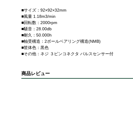
■サイズ：92×92×32mm
■風量 1.18m3/min
■回転数：2000rpm
■騒音：28.00db
■耐久：50.000h
■軸受構造：2ボールベアリング構造(NMB)
■筐体色：黒色
■その他：ネジ ３ピンコネクタ パルスセンサー付
商品レビュー