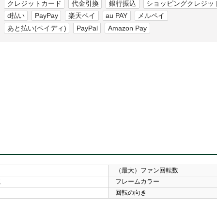
クレジットカード
代金引換
銀行振込
ショッピングクレジッ
d払い
PayPay
楽天ペイ
au PAY
メルペイ
あと払い(ペイディ)
PayPal
Amazon Pay
（最大）ファン回転数
載
フレームカラー
回転の向き