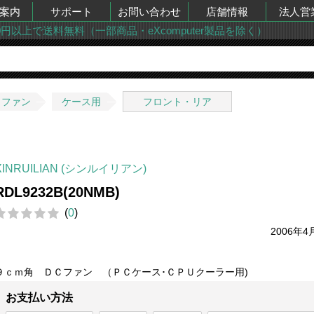
案内
サポート
お問い合わせ
店舗情報
法人営
00円以上で送料無料（一部商品・eXcomputer製品を除く）
・ファン
ケース用
フロント・リア
XINRUILIAN (シンルイリアン)
RDL9232B(20NMB)
(
0
)
2006年4
９ｃｍ角 ＤＣファン （ＰＣケース･ＣＰＵクーラー用)
お支払い方法