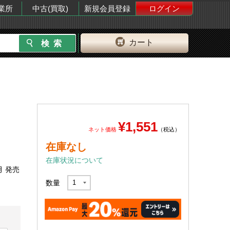
業所
中古(買取)
新規会員登録
ログイン
カート
¥1,551
ネット価格
（税込）
在庫なし
在庫状況について
月 発売
数量