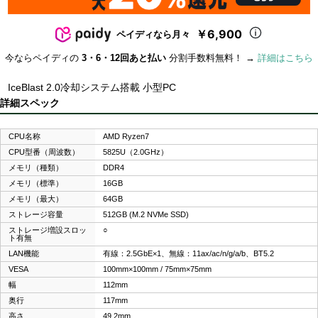
￥6,900
ペイディなら月々
今ならペイディの
3・6・12回あと払い
分割手数料無料！ →
詳細はこちら
IceBlast 2.0冷却システム搭載 小型PC
詳細スペック
CPU名称
AMD Ryzen7
CPU型番（周波数）
5825U（2.0GHz）
メモリ（種類）
DDR4
メモリ（標準）
16GB
メモリ（最大）
64GB
ストレージ容量
512GB (M.2 NVMe SSD)
ストレージ増設スロッ
○
ト有無
LAN機能
有線：2.5GbE×1、無線：11ax/ac/n/g/a/b、BT5.2
VESA
100mm×100mm / 75mm×75mm
幅
112mm
奥行
117mm
高さ
49.2mm