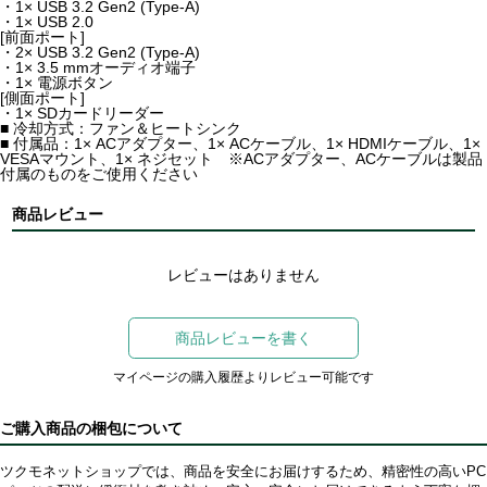
・1× USB 3.2 Gen2 (Type-A)
・1× USB 2.0
[前面ポート]
・2× USB 3.2 Gen2 (Type-A)
・1× 3.5 mmオーディオ端子
・1× 電源ボタン
[側面ポート]
・1× SDカードリーダー
■ 冷却方式：ファン＆ヒートシンク
■ 付属品：1× ACアダプター、1× ACケーブル、1× HDMIケーブル、1×
VESAマウント、1× ネジセット ※ACアダプター、ACケーブルは製品
付属のものをご使用ください
商品レビュー
レビューはありません
商品レビューを書く
マイページの購入履歴よりレビュー可能です
ご購入商品の梱包について
ツクモネットショップでは、商品を安全にお届けするため、精密性の高いPC