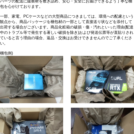
パーツの配送に緩衝材を敷き詰め、安心・安全にお届けできるよう丁寧な梱
包を心がけております。
一部、家電、PCケースなどの大型商品につきましては、環境への配慮という
観点から、商品パッケージを梱包材の一部として直接送り状などを添付して
出荷する場合がございます。商品化粧箱の破損・傷・汚れといった理由(配達
中のトラブル等で発生する著しい破損を除き)および発送伝票等が直貼りされ
ていると言う理由の場合、返品・交換はお受けできませんのでご了承くださ
い。
梱包例)