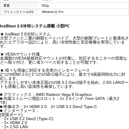
重量
652g
プリインストールOS
Windows11 Pro
IceBlast 2.0冷却システム搭載 小型PC
★ IceBlast 2.0冷却システム
大型ファンと二重の銅製ヒートパイプ、大型の銅製プレートと最適化さ
れたエアフロー設計により、高い冷却性能と安定稼働を実現していま
す。
★ VESAマウント付属
金属製のVESA規格対応マウントが付属し、対応するモニターの背面な
どへ取り付け、更に省スペース化することが可能です。
★ 様々な用途に対応する充実のインターフェース
2つのHDMI 2.0と2つのUSB-C端子により、最大で4画面同時出力に対
応します。
アクセスしやすい本体正面のUSB 3.2 Gen2端子を始め、2.5G LANポー
トも搭載し高い拡張性を確保しています。
■ グラフィックス：AMD Radeon Vega 8 Graphics
■ 内蔵ストレージ増設スロット：1× 2.5インチ 7mm SATA（最大2
TB）
■ 映像出力：2× HDMI 2.0、2× USB 3.2 Gen2 Type-C
■ インターフェース：
[背面ポート]
・2× USB 3.2 Gen2 (Type-C)
・2× HDMI 2.0
・1× 2.5G LAN