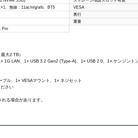
.2 NVMe SSD)
ストレージ増設スロット有無
1、無線：11ac/n/g/a/b、BT5
VESA
奥行
重量
 Pro
（最大2 TB）
G LAN、1× USB 3.2 Gen2 (Type-A)、1× USB 2.0、1× ケンジ
ケーブル、1× VESAマウント、1× ネジセット
ください
される場合があります。