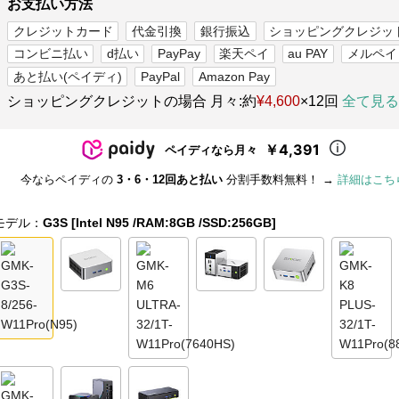
お支払い方法
クレジットカード
代金引換
銀行振込
ショッピングクレジッ
コンビニ払い
d払い
PayPay
楽天ペイ
au PAY
メルペイ
あと払い(ペイディ)
PayPal
Amazon Pay
ショッピングクレジットの場合 月々:約
¥4,600
×12回
全て見る
￥4,391
ペイディなら月々
今ならペイディの
3・6・12回あと払い
分割手数料無料！ →
詳細はこち
モデル：
G3S [Intel N95 /RAM:8GB /SSD:256GB]