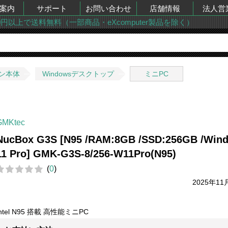
案内
サポート
お問い合わせ
店舗情報
法人営
00円以上で送料無料（一部商品・eXcomputer製品を除く）
ン本体
Windowsデスクトップ
ミニPC
GMKtec
NucBox G3S [N95 /RAM:8GB /SSD:256GB /Win
11 Pro] GMK-G3S-8/256-W11Pro(N95)
(
0
)
2025年11
Intel N95 搭載 高性能ミニPC