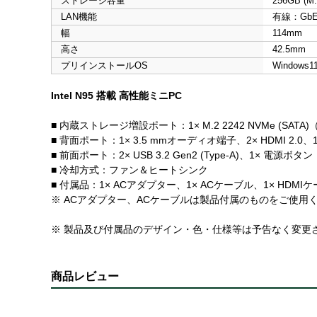
ストレージ容量
256GB (M
LAN機能
有線：GbE×
幅
114mm
高さ
42.5mm
プリインストールOS
Windows11
Intel N95 搭載 高性能ミニPC
■ 内蔵ストレージ増設ポート：1× M.2 2242 NVMe (SATA)
■ 背面ポート：1× 3.5 mmオーディオ端子、2× HDMI 2.0、1× 1
■ 前面ポート：2× USB 3.2 Gen2 (Type-A)、1× 電源ボタン
■ 冷却方式：ファン＆ヒートシンク
■ 付属品：1× ACアダプター、1× ACケーブル、1× HDMI
※ ACアダプター、ACケーブルは製品付属のものをご使用
※ 製品及び付属品のデザイン・色・仕様等は予告なく変更
商品レビュー