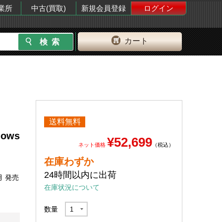
業所
中古(買取)
新規会員登録
ログイン
カート
送料無料
dows
¥52,699
ネット価格
（税込）
在庫わずか
24時間以内に出荷
月 発売
在庫状況について
数量