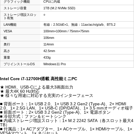
グラフィック機能
CPUに内蔵
ストレージ容量
1TB (M.2 NVMe SSD)
ストレージ増設スロッ
○
ト有無
LAN機能
有線：2.5GbE×1、無線：11ax/ac/n/g/a/b、BT5.2
VESA
100mm×100mm / 75mm×75mm
幅
106mm
奥行
114mm
高さ
42.5mm
重量
433g
プリインストールOS
Windows11 Pro
Intel Core i7-12700H搭載 高性能ミニPC
★ HDMI、USB-Cによる最大3画面出力
★ 最大4K 60 Hz対応
★ 様々な用途に対応する充実のインターフェース
■ 背面ポート：1× USB 2.0、1× USB 3.2 Gen2 (Type-A)、2× HDMI
2.0、1× 2.5G LAN、1× USB-C (DP/DATA)、1× 3.5 mmオーディオ端子
■ 前面ポート：2× USB 3.2 Gen2 (Type-A)、1× 電源ボタン
■ 冷却方式：ファン＆ヒートシンク
■ 内蔵ストレージ増設スロット：1× M.2 2242 SATA（各スロット最大4
TB）
■ 付属品：1× ACアダプター、1× ACケーブル、1× HDMIケーブル、1×
VESAマウント、1× ネジセット