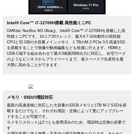
Intel® Core™ i7-12700H搭載 高性能ミニPC
GMKtec NucBox M3 Ultraは、Intel® Core™ i7-12700Hを搭載した高
性能ミニPCです。14コア20スレッド、最大4.7 GHz動作の高性能
CPUと32 GBの大容量メインメモリ、1 TBのM.2 PCIe 3.0 高速SSD
を搭載することで画像や動画編集なども快適に行えます。HDMIと
USB-C端子を組み合わせて最大3画面同時出力に対応し、在宅ワーク
のようなビジネスからプライベートまで、省スペースで生産性を最
大限に高めることができます。
メモリ・SSDの増設対応
最新の高速規格に対応した大容量の32GBメモリと1TB M.2 SSDを搭
載するだけでなく、それぞれ増設・交換によって更にアップグレー
ドすることが可能です。
※メモリスロットは2つとも使用済みのため、増設時は交換が必要で
す
※増設作業に伴う故障・不具合は保証対象外となります。あらかじ