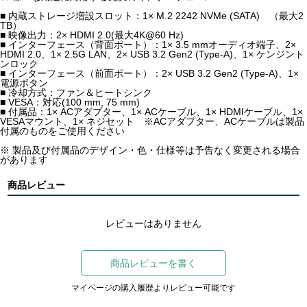
■ 内蔵ストレージ増設スロット：1× M.2 2242 NVMe (SATA) （最大2
TB）
■ 映像出力：2× HDMI 2.0(最大4K@60 Hz)
■ インターフェース（背面ポート）：1× 3.5 mmオーディオ端子、2×
HDMI 2.0、1× 2.5G LAN、2× USB 3.2 Gen2 (Type-A)、1× ケンジント
ンロック
■ インターフェース（前面ポート）：2× USB 3.2 Gen2 (Type-A)、1×
電源ボタン
■ 冷却方式：ファン＆ヒートシンク
■ VESA：対応(100 mm, 75 mm)
■ 付属品：1× ACアダプター、1× ACケーブル、1× HDMIケーブル、1×
VESAマウント、1× ネジセット ※ACアダプター、ACケーブルは製品
付属のものをご使用ください
※ 製品及び付属品のデザイン・色・仕様等は予告なく変更される場合
があります
商品レビュー
レビューはありません
商品レビューを書く
マイページの購入履歴よりレビュー可能です