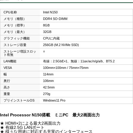
CPU名称
Intel N150
メモリ（種類）
DDR4 SO-DIMM
メモリ（標準）
8GB
メモリ（最大）
32GB
グラフィック機能
CPUに内蔵
ストレージ容量
256GB (M.2 NVMe SSD)
ストレージ増設スロッ
○
ト有無
LAN機能
有線：2.5GbE×1、無線：11ax/ac/n/g/a/b、BT5.2
VESA
100mm×100mm / 75mm×75mm
幅
114mm
奥行
106mm
高さ
42.5mm
重量
270g
プリインストールOS
Windows11 Pro
Intel Processor N150搭載 ミニPC 最大2画面出力
★ HDMI×2による最大2画面出力
★ 有線2.5G LANポート
★ 様々な用途に対応する充実のインターフェース