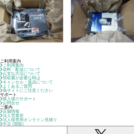
ご利用案内
ご利用案内
送料・配送について
お支払方法について
領収書が必要な時は
キャンセル・返品について
よくあるご質問
偽サイトにご注意ください
サポート
購入後のサポート
お問合せ
ご案内
店舗情報
法人営業所
法人様専用オンライン見積り
中古 (買取)