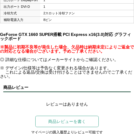
出力ポート DisplayPort
1
出力ポート DVI-D
1
冷却方式
2スロット冷却ファン
補助電源入力
8ピン
GeForce GTX 1660 SUPER搭載 PCI Express x16(3.0)対応 グラフィ
ックボード
※製品に初期不良等が発生した場合、欠品時は納期未定によりご返金で
の対応となる場合がございます。予めご了承ください。
◎ 詳細な仕様についてはメーカーサイトからご確認ください。
※ デザイン/仕様等は予告なく変更される場合があります。
これによる返品/交換は受け付けることはできませんのでご了承くだ
さい。
商品レビュー
レビューはありません
商品レビューを書く
マイページの購入履歴よりレビュー可能です