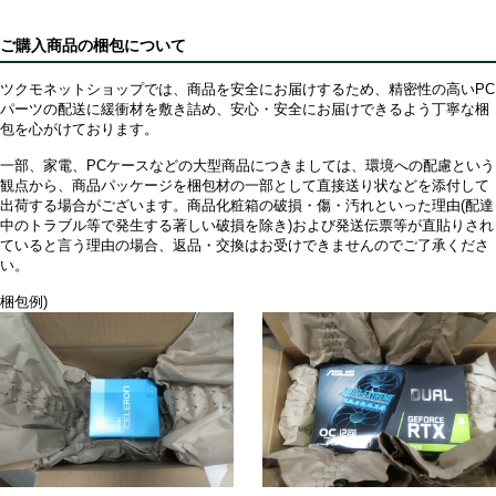
ご購入商品の梱包について
ツクモネットショップでは、商品を安全にお届けするため、精密性の高いPC
パーツの配送に緩衝材を敷き詰め、安心・安全にお届けできるよう丁寧な梱
包を心がけております。
一部、家電、PCケースなどの大型商品につきましては、環境への配慮という
観点から、商品パッケージを梱包材の一部として直接送り状などを添付して
出荷する場合がございます。商品化粧箱の破損・傷・汚れといった理由(配達
中のトラブル等で発生する著しい破損を除き)および発送伝票等が直貼りされ
ていると言う理由の場合、返品・交換はお受けできませんのでご了承くださ
い。
梱包例)