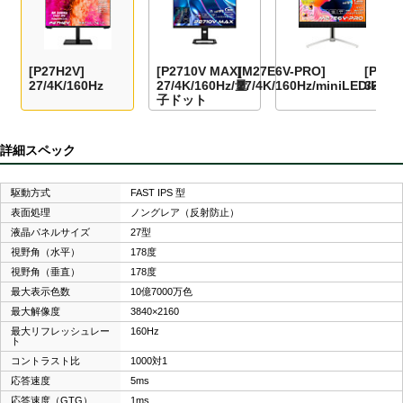
[P27H2V]
[P2710V MAX]
[M27E6V-PRO]
[P32A
27/4K/160Hz
27/4K/160Hz/量
27/4K/160Hz/miniLED/HDR
32/4K
子ドット
詳細スペック
駆動方式
FAST IPS 型
表面処理
ノングレア（反射防止）
液晶パネルサイズ
27型
視野角（水平）
178度
視野角（垂直）
178度
最大表示色数
10億7000万色
最大解像度
3840×2160
最大リフレッシュレー
160Hz
ト
コントラスト比
1000対1
応答速度
5ms
応答速度（GTG）
1ms