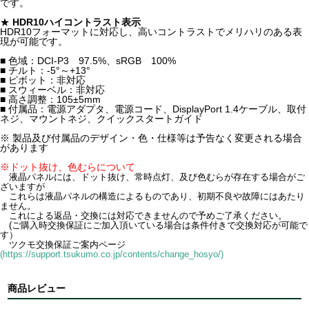
です。
★
HDR10ハイコントラスト表示
HDR10フォーマットに対応し、高いコントラストでメリハリのある表
現が可能です。
■ 色域：DCI-P3 97.5%、sRGB 100%
■ チルト：-5°～+13°
■ ピボット：非対応
■ スウィーベル：非対応
■ 高さ調整：105±5mm
■ 付属品：電源アダプタ、電源コード、DisplayPort 1.4ケーブル、取付
ネジ、マウントネジ、クイックスタートガイド
※ 製品及び付属品のデザイン・色・仕様等は予告なく変更される場合
があります
※ドット抜け、色むらについて
液晶パネルには、ドット抜け、常時点灯、及び色むらが存在する場合がご
ざいますが
これらは液晶パネルの構造によるものであり、初期不良や故障にはあたり
ません。
これによる返品・交換には対応できませんので予めご了承ください。
(ご購入時交換保証にご加入頂いている場合は条件付きで交換対応が可能で
す）
ツクモ交換保証ご案内ページ
(https://support.tsukumo.co.jp/contents/change_hosyo/)
商品レビュー