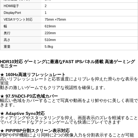
HDMI端子
2
DisplayPort
1
VESAマウント対応
75mm ×75mm
幅
619mm
奥行
220mm
高さ
510mm
重量
5.8kg
HDR10対応 ゲーミングに最適なFAST IPSパネル搭載 高速ゲーミング
モニター
★
160Hz高速リフレッシュレート
高いリフレッシュレートと応答速度によりブレを抑えた滑らかな表示を
実現
動きの激しいゲームでもクリアな視認性を確保します。
★
97.5%DCI-P3広色域カバー
幅広い色域をカバーすることで写真や動画をより鮮やかに美しく表現で
きます。
★
Adaptive Sync対応
ティアリングやスタッタリングを抑え、画面表示のズレを軽減すること
でハイスピードなアクションゲームでも快適にプレイできます
★
PIP/PBP分割スクリーン表示対応
PBPやPIP機能により同時に2つの映像入力を分割表示することが可能