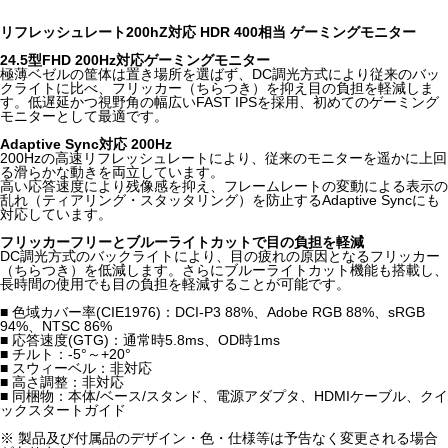
リフレッシュレート200hZ対応 HDR 400相当 ゲーミングモニター
24.5型FHD 200Hz対応ゲーミングモニター
極薄ベゼルの筐体は置き場所を選ばず、DC調光方式により従来のバッ
クライトに比べ、フリッカー（ちらつき）を抑え目の負担を軽減しま
す。低遅延かつ視野角の幅広いFAST IPSを採用、初めてのゲーミング
モニターとして最適です。
Adaptive Sync対応 200Hz
200Hzの高速リフレッシュレートにより、従来のモニターを遥かに上回
る滑らかな動きを両立しています。
高い応答速度により残像感を抑え、フレームレートの変動による表示の
乱れ（ティアリング・スタッタリング）を防止するAdaptive Syncにも
対応しています。
フリッカーフリーとブルーライトカットで目の負担を軽減
DC調光方式のバックライトにより、目の疲れの原因となるフリッカー
（ちらつき）を低減します。さらにブルーライトカット機能も搭載し、
長時間の使用でも目の負担を軽減することが可能です。
■ 色域カバー率(CIE1976)：DCI-P3 88%、Adobe RGB 88%、sRGB
94%、NTSC 86%
■ 応答速度(GTG)：通常時5.8ms、OD時1ms
■ チルト：-5°～+20°
■ スウィーベル：非対応
■ 高さ調整：非対応
■ 同梱物：本体/ベース/スタンド、電源アダプタ、HDMIケーブル、クイ
ックスタートガイド
※ 製品及び付属品のデザイン・色・仕様等は予告なく変更される場合