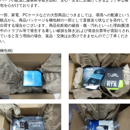
パーツの配送に緩衝材を敷き詰め、安心・安全にお届けできるよう丁寧な梱
包を心がけております。
一部、家電、PCケースなどの大型商品につきましては、環境への配慮という
観点から、商品パッケージを梱包材の一部として直接送り状などを添付して
出荷する場合がございます。商品化粧箱の破損・傷・汚れといった理由(配達
中のトラブル等で発生する著しい破損を除き)および発送伝票等が直貼りされ
ていると言う理由の場合、返品・交換はお受けできませんのでご了承くださ
い。
梱包例)