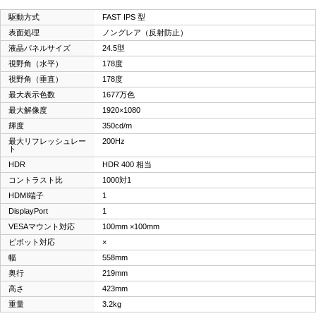
駆動方式
FAST IPS 型
表面処理
ノングレア（反射防止）
液晶パネルサイズ
24.5型
視野角（水平）
178度
視野角（垂直）
178度
最大表示色数
1677万色
最大解像度
1920×1080
輝度
350cd/m
最大リフレッシュレー
200Hz
ト
HDR
HDR 400 相当
コントラスト比
1000対1
HDMI端子
1
DisplayPort
1
VESAマウント対応
100mm ×100mm
ピボット対応
×
幅
558mm
奥行
219mm
高さ
423mm
重量
3.2kg