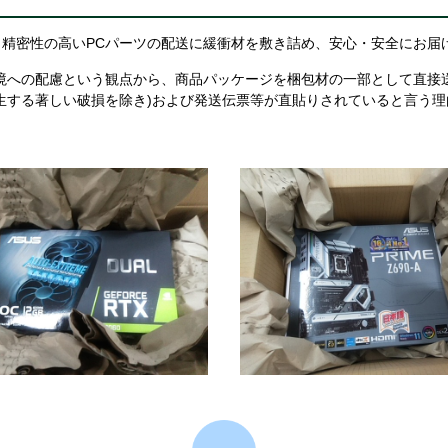
精密性の高いPCパーツの配送に緩衝材を敷き詰め、安心・安全にお届
境への配慮という観点から、商品パッケージを梱包材の一部として直接
生する著しい破損を除き)および発送伝票等が直貼りされていると言う