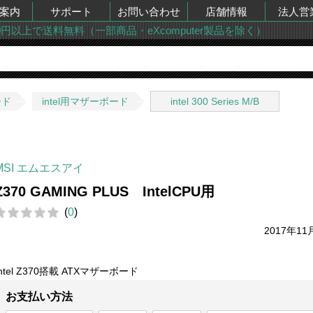
案内
サポート
お問い合わせ
店舗情報
法人営
00円以上で送料無料（一部商品・eXcomputer製品を除く）
ード
intel用マザーボード
intel 300 Series M/B
MSI エムエスアイ
Z370 GAMING PLUS IntelCPU用
(
0
)
2017年11
Intel Z370搭載 ATXマザーボード
お支払い方法