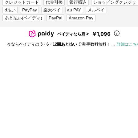
クレジットカード
代金引換
銀行振込
ショッピングクレジッ
d払い
PayPay
楽天ペイ
au PAY
メルペイ
あと払い(ペイディ)
PayPal
Amazon Pay
￥1,096
ペイディなら月々
今ならペイディの
3・6・12回あと払い
分割手数料無料！ →
詳細はこち