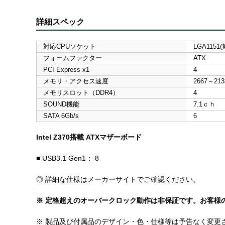
詳細スペック
対応CPUソケット
LGA1151
フォームファクター
ATX
PCI Express x1
4
メモリ・アクセス速度
2667～213
メモリスロット（DDR4）
4
SOUND機能
7.1ｃｈ
SATA 6Gb/s
6
Intel Z370搭載 ATXマザーボード
■ USB3.1 Gen1： 8
◎ 詳細な仕様はメーカーサイトでご確認ください。
※ 定格超えのオーバークロック動作は非保証です。お客様
※ 製品及び付属品のデザイン・色・仕様等は予告なく変更