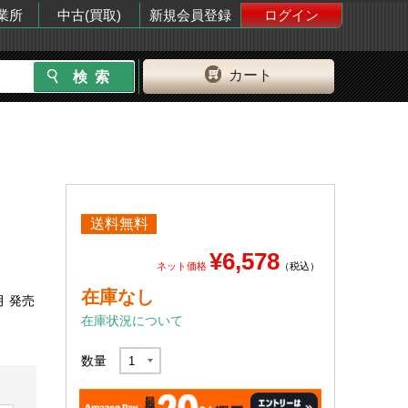
業所
中古(買取)
新規会員登録
ログイン
カート
送料無料
¥6,578
ネット価格
（税込）
在庫なし
月 発売
在庫状況について
数量