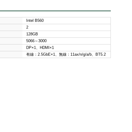
Intel B560
2
128GB
5066～3000
DP×1、HDMI×1
有線：2.5GbE×1、無線：11ax/n/g/a/b、BT5.2