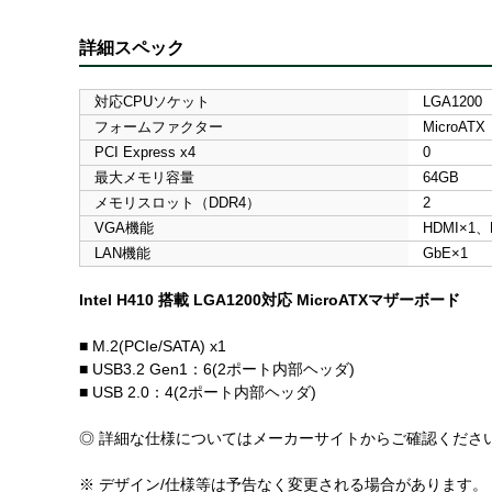
詳細スペック
対応CPUソケット
LGA1200
フォームファクター
MicroATX
PCI Express x4
0
最大メモリ容量
64GB
メモリスロット（DDR4）
2
VGA機能
HDMI×1、
LAN機能
GbE×1
Intel H410 搭載 LGA1200対応 MicroATXマザーボード
■ M.2(PCIe/SATA) x1
■ USB3.2 Gen1：6(2ポート内部ヘッダ)
■ USB 2.0：4(2ポート内部ヘッダ)
◎ 詳細な仕様についてはメーカーサイトからご確認くださ
※ デザイン/仕様等は予告なく変更される場合があります。