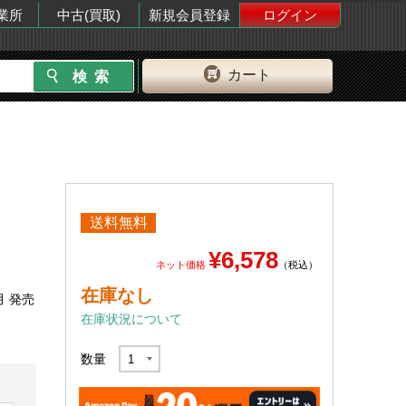
業所
中古(買取)
新規会員登録
ログイン
カート
送料無料
¥6,578
ネット価格
（税込）
在庫なし
月 発売
在庫状況について
数量