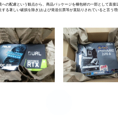
境への配慮という観点から、商品パッケージを梱包材の一部として直接
生する著しい破損を除き)および発送伝票等が直貼りされていると言う