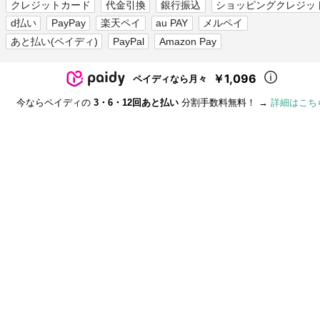
クレジットカード
代金引換
銀行振込
ショッピングクレジッ
d払い
PayPay
楽天ペイ
au PAY
メルペイ
あと払い(ペイディ)
PayPal
Amazon Pay
￥1,096
ペイディなら月々
今ならペイディの
3・6・12回あと払い
分割手数料無料！ →
詳細はこち