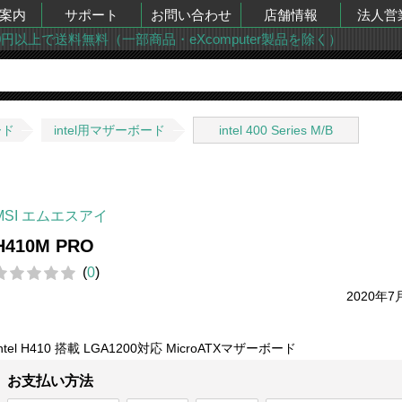
案内
サポート
お問い合わせ
店舗情報
法人営
00円以上で送料無料（一部商品・eXcomputer製品を除く）
ード
intel用マザーボード
intel 400 Series M/B
MSI エムエスアイ
H410M PRO
(
0
)
2020年7
Intel H410 搭載 LGA1200対応 MicroATXマザーボード
お支払い方法