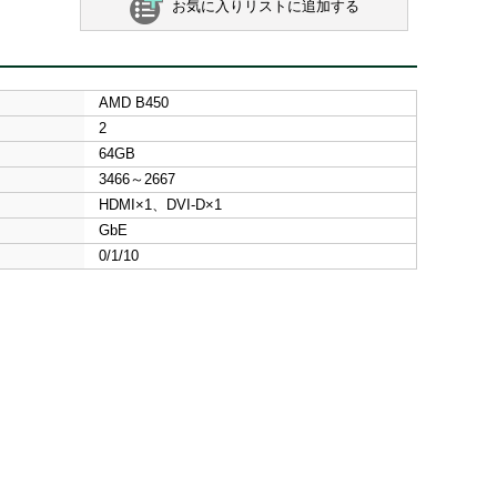
お気に入りリストに追加する
AMD B450
2
64GB
3466～2667
HDMI×1、DVI-D×1
GbE
0/1/10