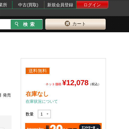
業所
中古(買取)
新規会員登録
ログイン
カート
送料無料
¥12,078
ネット価格
（税込）
在庫なし
月 発売
在庫状況について
数量