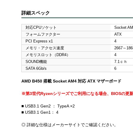
詳細スペック
対応CPUソケット
Socket A
フォームファクター
ATX
PCI Express x1
4
メモリ・アクセス速度
2667～186
メモリスロット（DDR4）
4
SOUND機能
7.1ｃｈ
SATA 6Gb/s
6
AMD B450 搭載 Socket AM4 対応 ATX マザーボード
※第3世代Ryzenシリーズでご利用になる場合、BIOSの
■ USB3.1 Gen2 ： TypeA ×2
■ USB3.1 Gen1： 4
◎ 詳細な仕様はメーカーサイトでご確認ください。