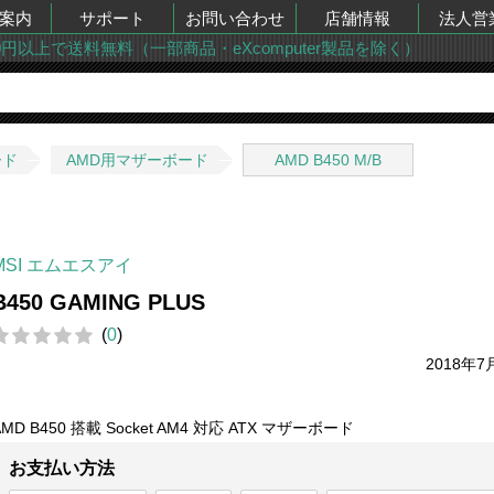
案内
サポート
お問い合わせ
店舗情報
法人営
00円以上で送料無料（一部商品・eXcomputer製品を除く）
ード
AMD用マザーボード
AMD B450 M/B
MSI エムエスアイ
B450 GAMING PLUS
(
0
)
2018年7
AMD B450 搭載 Socket AM4 対応 ATX マザーボード
お支払い方法