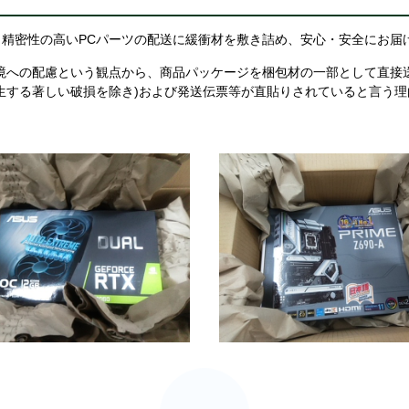
精密性の高いPCパーツの配送に緩衝材を敷き詰め、安心・安全にお届
境への配慮という観点から、商品パッケージを梱包材の一部として直接
生する著しい破損を除き)および発送伝票等が直貼りされていると言う