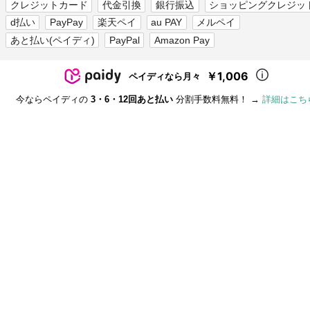
クレジットカード
代金引換
銀行振込
ショッピングクレジッ
d払い
PayPay
楽天ペイ
au PAY
メルペイ
あと払い(ペイディ)
PayPal
Amazon Pay
￥1,006
ペイディなら月々
今ならペイディの
3・6・12回あと払い
分割手数料無料！ →
詳細はこち