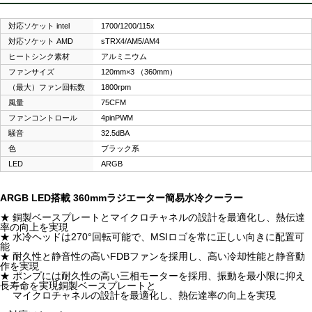
対応ソケット intel
1700/1200/115x
対応ソケット AMD
sTRX4/AM5/AM4
ヒートシンク素材
アルミニウム
ファンサイズ
120mm×3 （360mm）
（最大）ファン回転数
1800rpm
風量
75CFM
ファンコントロール
4pinPWM
騒音
32.5dBA
色
ブラック系
LED
ARGB
ARGB LED搭載 360mmラジエーター簡易水冷クーラー
★ 銅製ベースプレートとマイクロチャネルの設計を最適化し、熱伝達
率の向上を実現
★ 水冷ヘッドは270°回転可能で、MSIロゴを常に正しい向きに配置可
能
★ 耐久性と静音性の高いFDBファンを採用し、高い冷却性能と静音動
作を実現
★ ポンプには耐久性の高い三相モーターを採用、振動を最小限に抑え
長寿命を実現銅製ベースプレートと
マイクロチャネルの設計を最適化し、熱伝達率の向上を実現