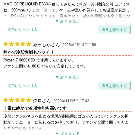
MAG CORELIQUID E360を使ってみたんですが、冷却性能がすごいです
ね！360mmのラジエーターで、ゲームや重い作業をしても温度が安定し
て、PCが熱くなりすぎません。音も静かで、静かな環境でも全く気にな
らないのが良いところです。取り付けも思ったより簡単で、対応するソ
ケットも多いので、色んなPCに使えるのが便利。デザインもシンプルで
参考になった (1人)
違反を報告する
かっこよく、見た目にも満足しています。
みっしぃ
さん
2025年2月14日 1:58
静かで冷却性能もバッチリ
Ryzen 7 9800X3D で使用していますが、
ファン全開でも 80℃ ぐらいで安定しています。
冷却や静音性に関しては、特に文句なしです。
ただ取り付けが分かりにくかったりするので、
参考になった (1人)
違反を報告する
動画など見ながら取り付けました。
クロ
さん
2023年11月5日 17:43
非常に静かで冷却性能も高いです
冷却ファンのネジを止める場所が制振用にゴムが入っていてファンの振
動がラジエーターに伝わるのを抑えており、ファンが全開で回ってもま
り音が気になりません
core i9 13900K（定格）で使用していますが