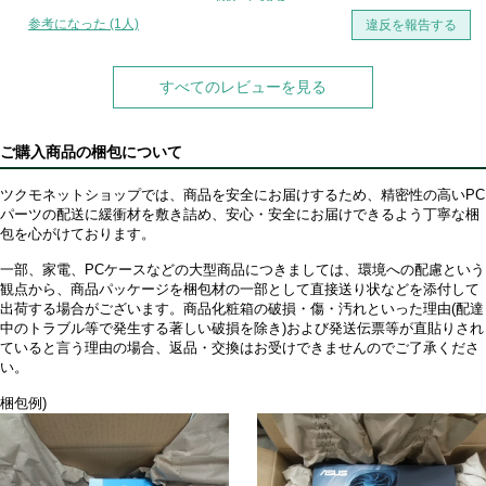
全開で回しても最高で70～80度前後（OCCTとかの負荷を掛けた時はも
参考になった (1人)
違反を報告する
っとあがりますが）で運用出来ています
難があるとえば
マニュアルが無い（スマホかPCでサイトに飛んで自分で見る必要あり）
すべてのレビューを見る
INTEL用のバックプレートが樹脂（AMD系は金属）
バックプレートを止めるネジを目一杯締めてもガタがあるCPUを固定す
ればなくなります）
ご購入商品の梱包について
予備ネジがない
付属グリスを使う場合、ギリか足りないくらいの量しかないので別途購
ツクモネットショップでは、商品を安全にお届けするため、精密性の高いPC
入した方がいい
パーツの配送に緩衝材を敷き詰め、安心・安全にお届けできるよう丁寧な梱
包を心がけております。
一部、家電、PCケースなどの大型商品につきましては、環境への配慮という
観点から、商品パッケージを梱包材の一部として直接送り状などを添付して
出荷する場合がございます。商品化粧箱の破損・傷・汚れといった理由(配達
中のトラブル等で発生する著しい破損を除き)および発送伝票等が直貼りされ
ていると言う理由の場合、返品・交換はお受けできませんのでご了承くださ
い。
梱包例)