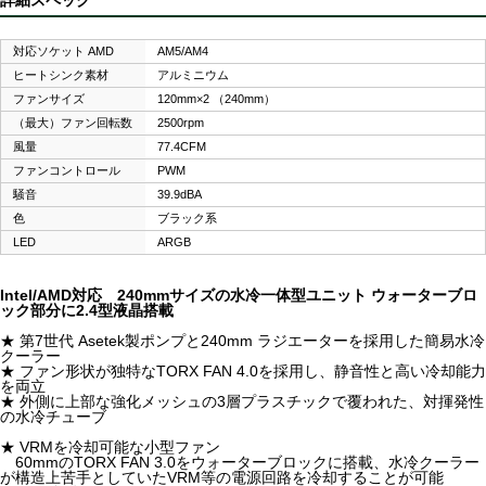
対応ソケット AMD
AM5/AM4
ヒートシンク素材
アルミニウム
ファンサイズ
120mm×2 （240mm）
（最大）ファン回転数
2500rpm
風量
77.4CFM
ファンコントロール
PWM
騒音
39.9dBA
色
ブラック系
LED
ARGB
Intel/AMD対応 240mmサイズの水冷一体型ユニット ウォーターブロ
ック部分に2.4型液晶搭載
★ 第7世代 Asetek製ポンプと240mm ラジエーターを採用した簡易水冷
クーラー
★ ファン形状が独特なTORX FAN 4.0を採用し、静音性と高い冷却能力
を両立
★ 外側に上部な強化メッシュの3層プラスチックで覆われた、対揮発性
の水冷チューブ
★ VRMを冷却可能な小型ファン
60mmのTORX FAN 3.0をウォーターブロックに搭載、水冷クーラー
が構造上苦手としていたVRM等の電源回路を冷却することが可能