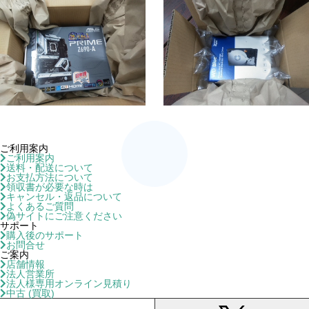
ご利用案内
ご利用案内
送料・配送について
お支払方法について
領収書が必要な時は
キャンセル・返品について
よくあるご質問
偽サイトにご注意ください
サポート
購入後のサポート
お問合せ
ご案内
店舗情報
法人営業所
法人様専用オンライン見積り
中古 (買取)