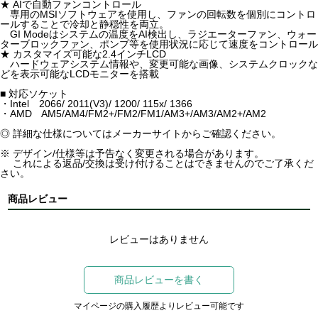
★ AIで自動ファンコントロール
専用のMSIソフトウェアを使用し、ファンの回転数を個別にコントロ
ールすることで冷却と静穏性を両立。
GI Modeはシステムの温度をAI検出し、ラジエーターファン、ウォー
ターブロックファン、ポンプ等を使用状況に応じて速度をコントロール
★ カスタマイズ可能な2.4インチLCD
ハードウェアシステム情報や、変更可能な画像、システムクロックな
どを表示可能なLCDモニターを搭載
■ 対応ソケット
・Intel 2066/ 2011(V3)/ 1200/ 115x/ 1366
・AMD AM5/AM4/FM2+/FM2/FM1/AM3+/AM3/AM2+/AM2
◎ 詳細な仕様についてはメーカーサイトからご確認ください。
※ デザイン/仕様等は予告なく変更される場合があります。
これによる返品/交換は受け付けることはできませんのでご了承くだ
さい。
商品レビュー
レビューはありません
商品レビューを書く
マイページの購入履歴よりレビュー可能です