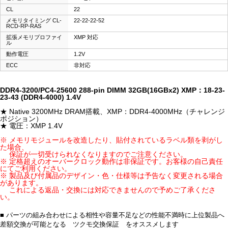
CL
22
メモリタイミング CL-
22-22-22-52
RCD-RP-RAS
拡張メモリプロファイ
XMP 対応
ル
動作電圧
1.2V
ECC
非対応
DDR4-3200/PC4-25600 288-pin DIMM 32GB(16GBx2) XMP：18-23-
23-43 (DDR4-4000) 1.4V
★ Native 3200MHz DRAM搭載、XMP：DDR4-4000MHz（チャレンジ
ポジション）
★ 電圧：XMP 1.4V
※ メモリモジュールを改造したり、貼付されているラベル類を剥がし
た場合、
保証が一切受けられなくなりますのでご注意ください。
※ 定格超えのオーバークロック動作は非保証です。お客様の自己責任
にてご利用ください。
※ 製品及び付属品のデザイン・色・仕様等は予告なく変更される場合
があります。
これによる返品・交換には対応できませんので予めご了承くださ
い。
■ パーツの組み合わせによる相性や容量不足などの性能不満時に上位製品へ
差額交換が可能となる ツクモ交換保証 をオススメします