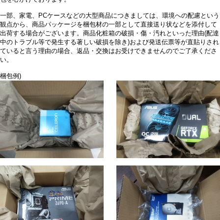
一部、家電、PCケースなどの大型商品につきましては、環境への配慮という
観点から、商品パッケージを梱包材の一部として直接送り状などを添付して
出荷する場合がございます。商品化粧箱の破損・傷・汚れといった理由(配達
中のトラブル等で発生する著しい破損を除き)および発送伝票等が直貼りされ
ていると言う理由の場合、返品・交換はお受けできませんのでご了承くださ
い。
梱包例)