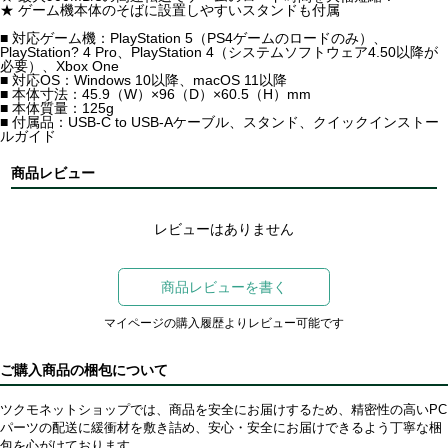
★ ゲーム機本体のそばに設置しやすいスタンドも付属
■ 対応ゲーム機：PlayStation 5（PS4ゲームのロードのみ）、
PlayStation? 4 Pro、PlayStation 4（システムソフトウェア4.50以降が
必要）、Xbox One
■ 対応OS：Windows 10以降、macOS 11以降
■ 本体寸法：45.9（W）×96（D）×60.5（H）mm
■ 本体質量：125g
■ 付属品：USB-C to USB-Aケーブル、スタンド、クイックインストー
ルガイド
商品レビュー
レビューはありません
商品レビューを書く
マイページの購入履歴よりレビュー可能です
ご購入商品の梱包について
ツクモネットショップでは、商品を安全にお届けするため、精密性の高いPC
パーツの配送に緩衝材を敷き詰め、安心・安全にお届けできるよう丁寧な梱
包を心がけております。