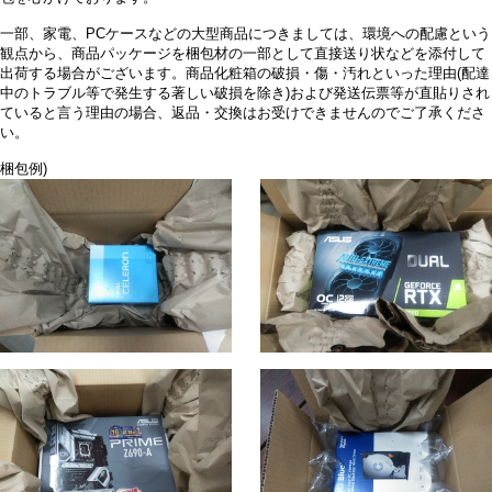
一部、家電、PCケースなどの大型商品につきましては、環境への配慮という
観点から、商品パッケージを梱包材の一部として直接送り状などを添付して
出荷する場合がございます。商品化粧箱の破損・傷・汚れといった理由(配達
中のトラブル等で発生する著しい破損を除き)および発送伝票等が直貼りされ
ていると言う理由の場合、返品・交換はお受けできませんのでご了承くださ
い。
梱包例)