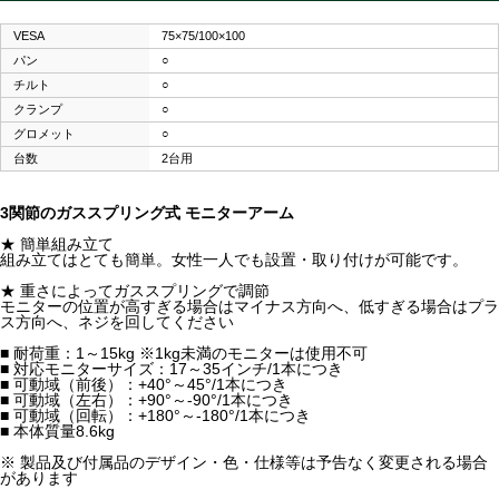
VESA
75×75/100×100
パン
○
チルト
○
クランプ
○
グロメット
○
台数
2台用
3関節のガススプリング式 モニターアーム
★ 簡単組み立て
組み立てはとても簡単。女性一人でも設置・取り付けが可能です。
★ 重さによってガススプリングで調節
モニターの位置が高すぎる場合はマイナス方向へ、低すぎる場合はプラ
ス方向へ、ネジを回してください
■ 耐荷重：1～15kg ※1kg未満のモニターは使用不可
■ 対応モニターサイズ：17～35インチ/1本につき
■ 可動域（前後）：+40°～45°/1本につき
■ 可動域（左右）：+90°～-90°/1本につき
■ 可動域（回転）：+180°～-180°/1本につき
■ 本体質量8.6kg
※ 製品及び付属品のデザイン・色・仕様等は予告なく変更される場合
があります