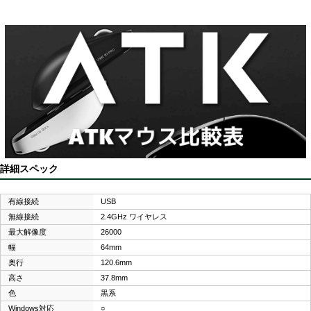
詳細スペック
有線接続
USB
無線接続
2.4GHz ワイヤレス
最大解像度
26000
幅
64mm
奥行
120.6mm
高さ
37.8mm
色
黒系
Windows対応
○