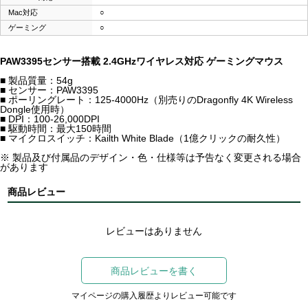
Mac対応
○
ゲーミング
○
PAW3395センサー搭載 2.4GHzワイヤレス対応 ゲーミングマウス
■ 製品質量：54g
■ センサー：PAW3395
■ ポーリングレート：125-4000Hz（別売りのDragonfly 4K Wireless
Dongle使用時）
■ DPI：100-26,000DPI
■ 駆動時間：最大150時間
■ マイクロスイッチ：Kailth White Blade（1億クリックの耐久性）
※ 製品及び付属品のデザイン・色・仕様等は予告なく変更される場合
があります
商品レビュー
レビューはありません
商品レビューを書く
マイページの購入履歴よりレビュー可能です