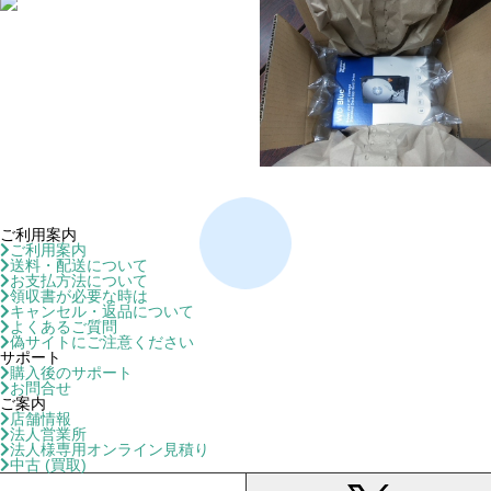
ご利用案内
ご利用案内
送料・配送について
お支払方法について
領収書が必要な時は
キャンセル・返品について
よくあるご質問
偽サイトにご注意ください
サポート
購入後のサポート
お問合せ
ご案内
店舗情報
法人営業所
法人様専用オンライン見積り
中古 (買取)